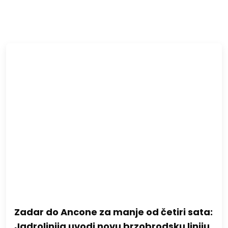
Zadar do Ancone za manje od četiri sata:
Jadrolinija uvodi novu brzobrodsku liniju