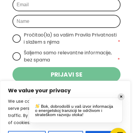
Pročitao(la) sa vašim Pravila Privatnosti 
i slažem s njima
*
Šaljemo samo relevantne informacije, 
bez spama
*
PRIJAVI SE
We value your privacy
Klikom na gumb dajete suglasnost za
✕
primanje novosti Pokreta Otoka te se
We use cookies to enhance your browsing experience,
Bok, dobrodošli u vaš izvor informacija
politikom privatnosti.
slažete s
serve personalized ads or content, and analyze our
o energetskoj tranziciji te održivom i
strateškom razvoju otoka!
traffic. By clicking "Accept All", you consent to our use
DRUŠTVENE MREŽE
of cookies.