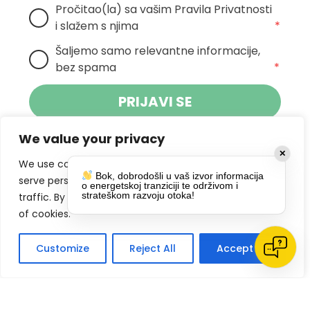
Pročitao(la) sa vašim Pravila Privatnosti 
i slažem s njima
*
Šaljemo samo relevantne informacije, 
bez spama
*
PRIJAVI SE
We value your privacy
Klikom na gumb dajete suglasnost za
✕
primanje novosti Pokreta Otoka te se
We use cookies to enhance your browsing experience,
Bok, dobrodošli u vaš izvor informacija
politikom privatnosti.
slažete s
serve personalized ads or content, and analyze our
o energetskoj tranziciji te održivom i
strateškom razvoju otoka!
traffic. By clicking "Accept All", you consent to our use
DRUŠTVENE MREŽE
of cookies.
Customize
Reject All
Accept All