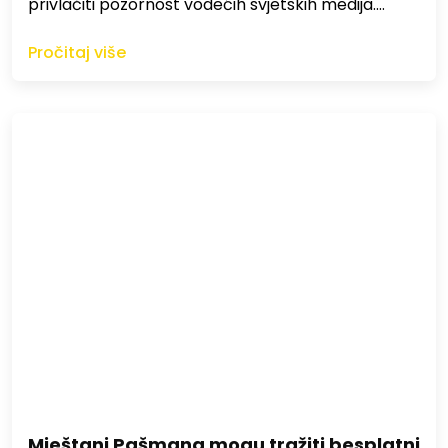
privlačiti pozornost vodećih svjetskih medija.…
Pročitaj više
Mještani Pašmana mogu tražiti besplatni