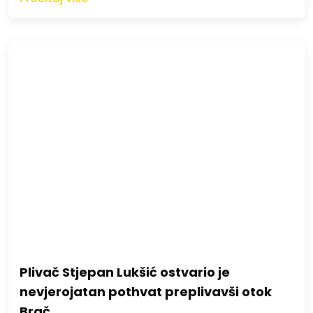
Plivač Stjepan Lukšić ostvario je
nevjerojatan pothvat preplivavši otok
Brač