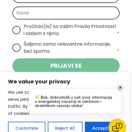
Pročitao(la) sa vašim Pravila Privatnosti 
i slažem s njima
*
Šaljemo samo relevantne informacije, 
bez spama
*
PRIJAVI SE
We value your privacy
Klikom na gumb dajete suglasnost za
✕
primanje novosti Pokreta Otoka te se
We use cookies to enhance your browsing experience,
Bok, dobrodošli u vaš izvor informacija
politikom privatnosti.
slažete s
serve personalized ads or content, and analyze our
o energetskoj tranziciji te održivom i
strateškom razvoju otoka!
traffic. By clicking "Accept All", you consent to our use
DRUŠTVENE MREŽE
of cookies.
Customize
Reject All
Accept All