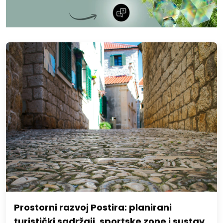
Prostorni razvoj Postira: planirani
turistički sadržaji, sportske zone i sustav