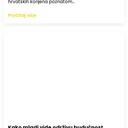
hrvatskih korijena poznatom…
Pročitaj više
Kako mladi vide održivu budućnost