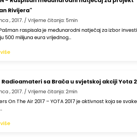
 - Raspisan međunarodni natječaj za projekt
n Rivijera"
nca , 2017.
/ Vrijeme čitanja: 5min
ašman raspisala je međunarodni natječaj za izbor investi
iju 500 milijuna eura vrijednog…
 više
 Radioamateri sa Brača u svjetskoj akciji Yota 
nca , 2017.
/ Vrijeme čitanja: 2min
rs On The Air 2017 – YOTA 2017 je aktivnost koja se svak
…
 više