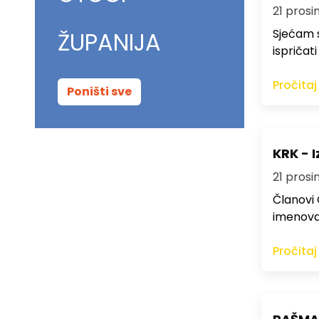
21 prosi
Sjećam s
ŽUPANIJA
ispričat
Pročitaj
Poništi sve
KRK - 
21 prosi
Članovi 
imenovan
Pročitaj