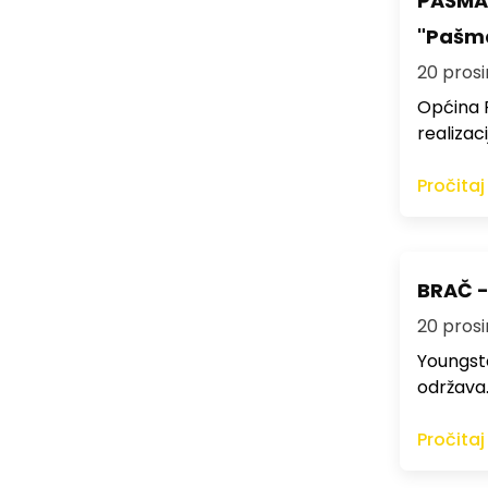
PAŠMAN
"Pašma
20 prosi
Općina P
realizac
Pročitaj
BRAČ -
20 prosi
Youngste
održava
Pročitaj