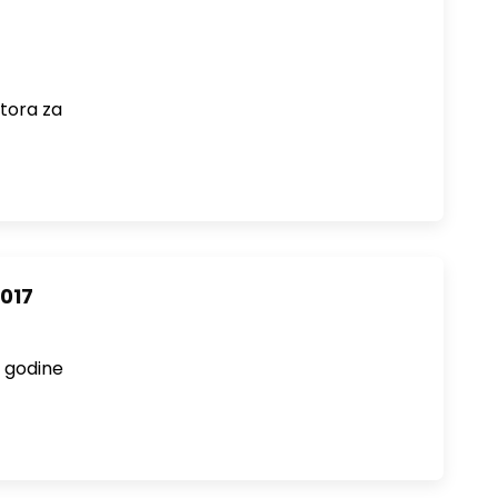
tora za
2017
e godine