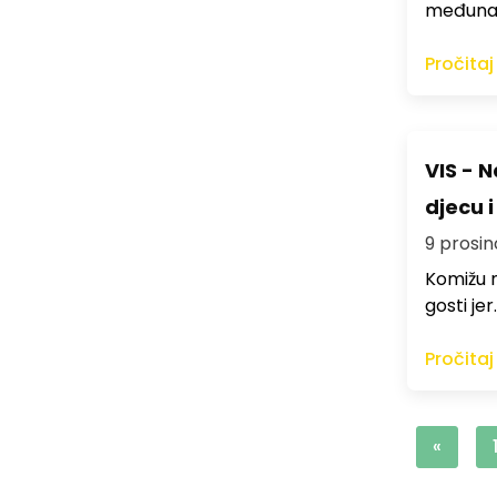
međunar
Pročitaj
VIS - 
djecu 
9 prosin
Komižu n
gosti jer
Pročitaj
«