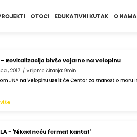
PROJEKTI
OTOCI
EDUKATIVNI KUTAK
O NAMA
 - Revitalizacija bivše vojarne na Velopinu
nca , 2017.
/ Vrijeme čitanja: 9min
Dom JNA na Velopinu uselit će Centar za znanost o moru I
 više
A - 'Nikad neću fermat kantat'