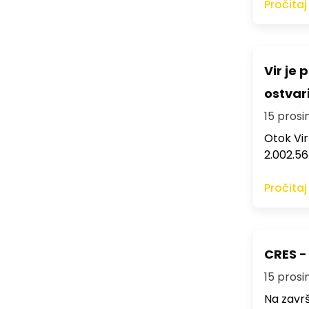
Pročitaj
Vir je
ostvar
15 prosi
Otok Vir
2.002.5
Pročitaj
CRES -
15 prosi
Na završ