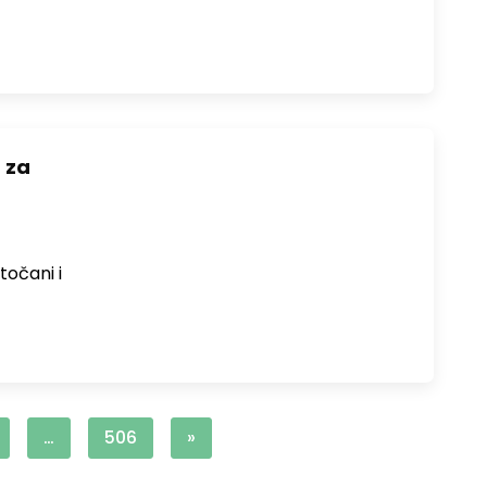
 za
točani i
…
506
»