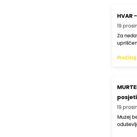
HVAR -
19 prosi
Za nedav
upriličen
Pročitaj
MURTER
posjeti
19 prosi
Muzej be
oduševlj