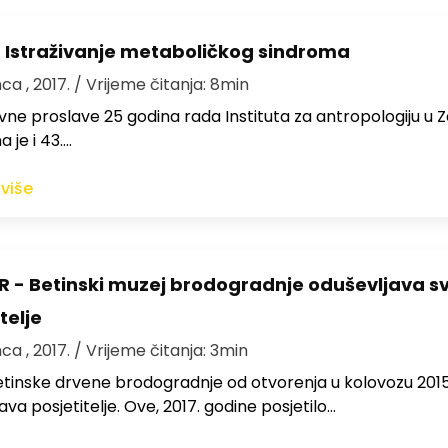
 Istraživanje metaboličkog sindroma
nca , 2017.
/ Vrijeme čitanja: 8min
ne proslave 25 godina rada Instituta za antropologiju u 
a je i 43.…
 više
 - Betinski muzej brodogradnje oduševljava s
telje
nca , 2017.
/ Vrijeme čitanja: 3min
tinske drvene brodogradnje od otvorenja u kolovozu 2015
ava posjetitelje. Ove, 2017. godine posjetilo…