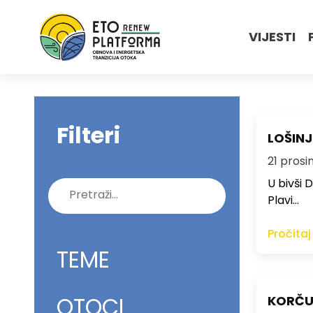
VIJESTI
Filteri
LOŠINJ
21 prosi
U bivši 
Pretraži:
Plavi…
Pročitaj
TEME
OTOCI
KORČUL