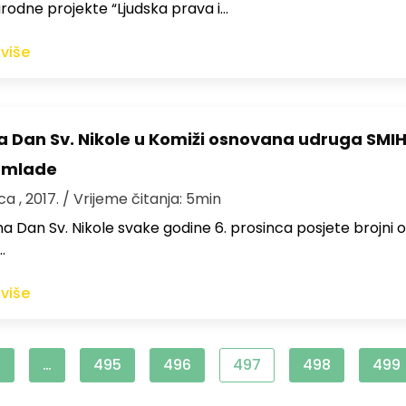
odne projekte “Ljudska prava i…
 više
Na Dan Sv. Nikole u Komiži osnovana udruga SMIH
i mlade
ca , 2017.
/ Vrijeme čitanja: 5min
a Dan Sv. Nikole svake godine 6. prosinca posjete brojni o
…
 više
1
…
495
496
497
498
499