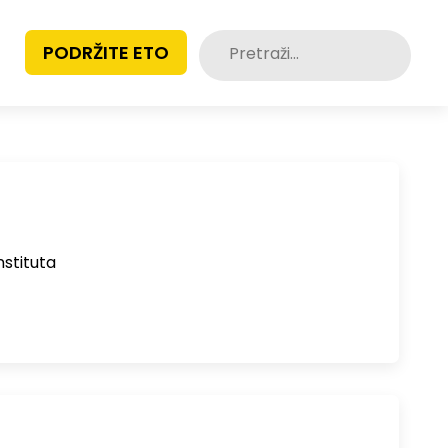
Pretraži:
PODRŽITE ETO
nstituta