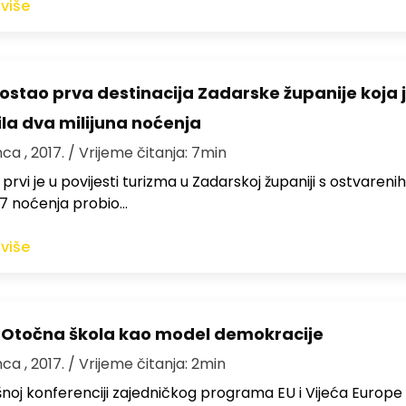
 više
 postao prva destinacija Zadarske županije koja 
ila dva milijuna noćenja
nca , 2017.
/ Vrijeme čitanja: 7min
 prvi je u povijesti turizma u Zadarskoj županiji s ostvarenih
67 noćenja probio…
 više
 Otočna škola kao model demokracije
nca , 2017.
/ Vrijeme čitanja: 2min
noj konferenciji zajedničkog programa EU i Vijeća Europe