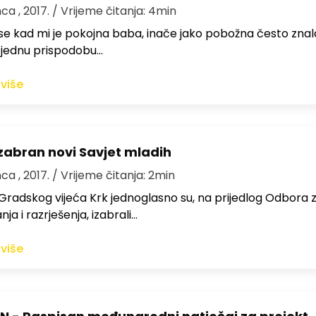
nca , 2017.
/ Vrijeme čitanja: 4min
e kad mi je pokojna baba, inače jako pobožna često znal
i jednu prispodobu…
 više
Izabran novi Savjet mladih
nca , 2017.
/ Vrijeme čitanja: 2min
Gradskog vijeća Krk jednoglasno su, na prijedlog Odbora z
ja i razrješenja, izabrali…
 više