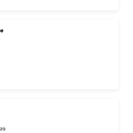
je
 za