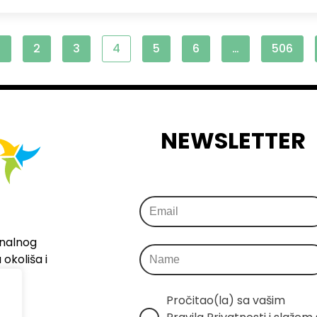
1
2
3
4
5
6
…
506
NEWSLETTER
onalnog
okoliša i
Pročitao(la) sa vašim 