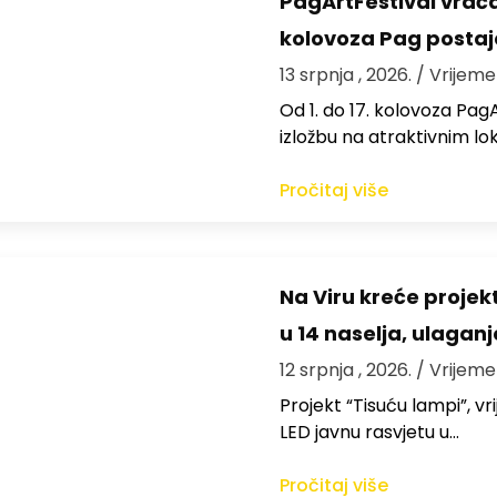
PagArtFestival vraća
kolovoza Pag postaje
13 srpnja , 2026.
/ Vrijeme
Od 1. do 17. kolovoza Pag
izložbu na atraktivnim l
Pročitaj više
Na Viru kreće projekt
u 14 naselja, ulaganj
12 srpnja , 2026.
/ Vrijeme
Projekt “Tisuću lampi”, v
LED javnu rasvjetu u…
Pročitaj više