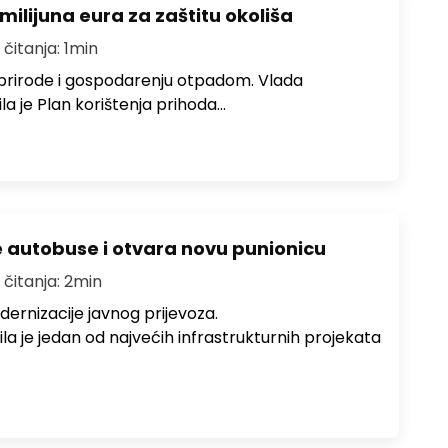
milijuna eura za zaštitu okoliša
 čitanja: 1min
 prirode i gospodarenju otpadom. Vlada
la je Plan korištenja prihoda…
e autobuse i otvara novu punionicu
 čitanja: 2min
dernizacije javnog prijevoza.
a je jedan od najvećih infrastrukturnih projekata