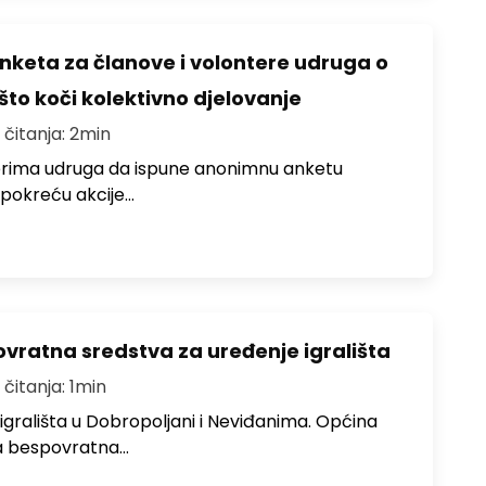
nketa za članove i volontere udruga o
što koči kolektivno djelovanje
 čitanja: 2min
terima udruga da ispune anonimnu anketu
i pokreću akcije…
ratna sredstva za uređenje igrališta
 čitanja: 1min
 igrališta u Dobropoljani i Neviđanima. Općina
a bespovratna…