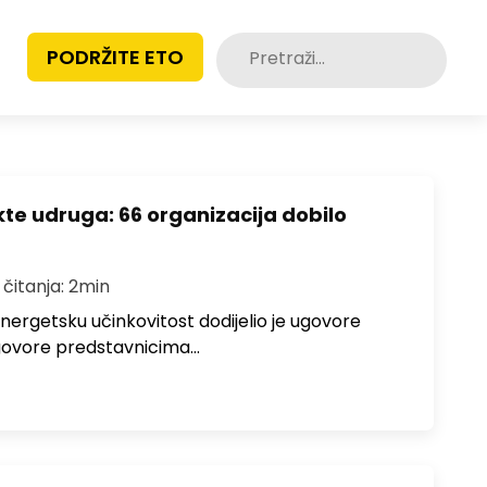
Pretraži:
PODRŽITE ETO
ekte udruga: 66 organizacija dobilo
 čitanja: 2min
 energetsku učinkovitost dodijelio je ugovore
 Ugovore predstavnicima…