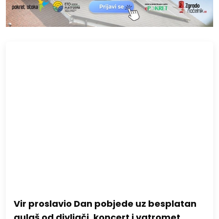
Vir proslavio Dan pobjede uz besplatan
gulaš od divljači, koncert i vatromet