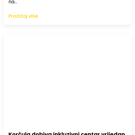
na…
Pročitaj više
Korčula dobiva inkluzivni centar vrijedan