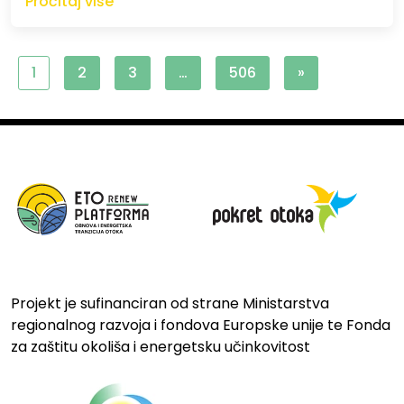
Pročitaj više
1
2
3
…
506
»
Projekt je sufinanciran od strane Ministarstva
regionalnog razvoja i fondova Europske unije te Fonda
za zaštitu okoliša i energetsku učinkovitost