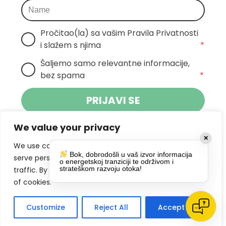
Pročitao(la) sa vašim Pravila Privatnosti 
i slažem s njima
*
Šaljemo samo relevantne informacije, 
bez spama
*
PRIJAVI SE
We value your privacy
Klikom na gumb dajete suglasnost za
✕
primanje novosti Pokreta Otoka te se
We use cookies to enhance your browsing experience,
Bok, dobrodošli u vaš izvor informacija
politikom privatnosti.
slažete s
serve personalized ads or content, and analyze our
o energetskoj tranziciji te održivom i
strateškom razvoju otoka!
traffic. By clicking "Accept All", you consent to our use
DRUŠTVENE MREŽE
of cookies.
Customize
Reject All
Accept All