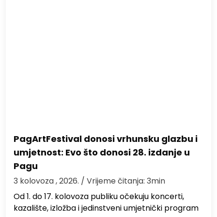
PagArtFestival donosi vrhunsku glazbu i
umjetnost: Evo što donosi 28. izdanje u
Pagu
3 kolovoza , 2026.
/ Vrijeme čitanja: 3min
Od 1. do 17. kolovoza publiku očekuju koncerti,
kazalište, izložba i jedinstveni umjetnički program