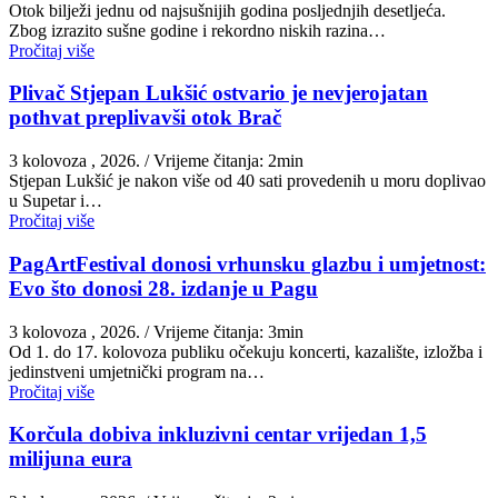
Otok bilježi jednu od najsušnijih godina posljednjih desetljeća.
Zbog izrazito sušne godine i rekordno niskih razina…
Pročitaj više
Plivač Stjepan Lukšić ostvario je nevjerojatan
pothvat preplivavši otok Brač
3 kolovoza , 2026.
/ Vrijeme čitanja: 2min
St​jepan Lukšić je nakon više od 40 sati provedenih u moru doplivao
u Supetar i…
Pročitaj više
PagArtFestival donosi vrhunsku glazbu i umjetnost:
Evo što donosi 28. izdanje u Pagu
3 kolovoza , 2026.
/ Vrijeme čitanja: 3min
Od 1. do 17. kolovoza publiku očekuju koncerti, kazalište, izložba i
jedinstveni umjetnički program na…
Pročitaj više
Korčula dobiva inkluzivni centar vrijedan 1,5
milijuna eura