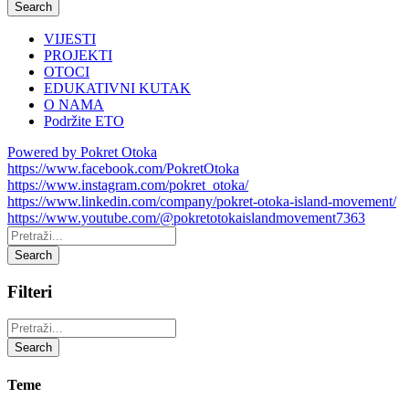
Search
VIJESTI
PROJEKTI
OTOCI
EDUKATIVNI KUTAK
O NAMA
Podržite ETO
Powered by Pokret Otoka
https://www.facebook.com/PokretOtoka
https://www.instagram.com/pokret_otoka/
https://www.linkedin.com/company/pokret-otoka-island-movement/
https://www.youtube.com/@pokretotokaislandmovement7363
Pretraži:
Search
Filteri
Pretraži:
Search
Teme