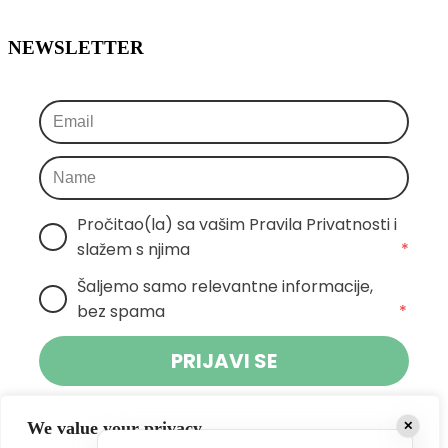
NEWSLETTER
Pročitao(la) sa vašim Pravila Privatnosti i 
slažem s njima
*
Šaljemo samo relevantne informacije, 
bez spama
*
PRIJAVI SE
Klikom na gumb dajete suglasnost za primanje novosti Pokreta
We value your privacy
✕
Otoka te se slažete s
politikom privatnosti.