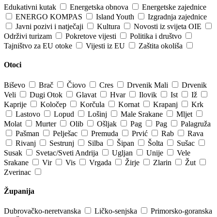
Edukativni kutak
Energetska obnova
Energetske zajednice
ENERGO KOMPAS
Island Youth
Izgradnja zajednice
Javni pozivi i natječaji
Kultura
Novosti iz svijeta OIE
Održivi turizam
Pokretove vijesti
Politika i društvo
Tajništvo za EU otoke
Vijesti iz EU
Zaštita okoliša
Otoci
Biševo
Brač
Čiovo
Cres
Drvenik Mali
Drvenik
Veli
Dugi Otok
Glavat
Hvar
Ilovik
Ist
Iž
Kaprije
Koločep
Korčula
Kornat
Krapanj
Krk
Lastovo
Lopud
Lošinj
Male Srakane
Mljet
Molat
Murter
Olib
Ošljak
Pag
Pag
Palagruža
Pašman
Pelješac
Premuda
Prvić
Rab
Rava
Rivanj
Sestrunj
Silba
Šipan
Šolta
Sušac
Susak
Svetac/Sveti Andrija
Ugljan
Unije
Vele
Srakane
Vir
Vis
Vrgada
Žirje
Zlarin
Žut
Zverinac
Županija
Dubrovačko-neretvanska
Ličko-senjska
Primorsko-goranska