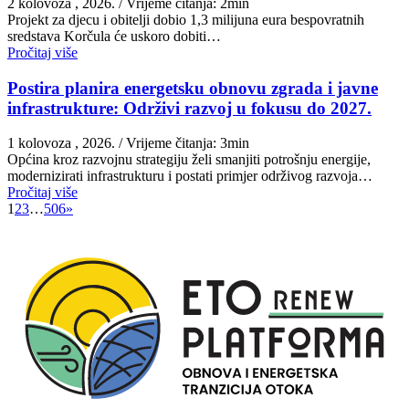
2 kolovoza , 2026.
/ Vrijeme čitanja: 2min
Projekt za djecu i obitelji dobio 1,3 milijuna eura bespovratnih
sredstava Korčula će uskoro dobiti…
Pročitaj više
Postira planira energetsku obnovu zgrada i javne
infrastrukture: Održivi razvoj u fokusu do 2027.
1 kolovoza , 2026.
/ Vrijeme čitanja: 3min
Općina kroz razvojnu strategiju želi smanjiti potrošnju energije,
modernizirati infrastrukturu i postati primjer održivog razvoja…
Pročitaj više
1
2
3
…
506
»