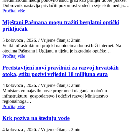
Međunarodni mediji ponovno ističu grad kao primjer dobre prakse.
Dubrovnik nastavlja privlačiti pozornost vodećih svjetskih medija.…
Pročitaj više
Mještani Pašmana mogu tražiti besplatni optički
priključak
5 kolovoza , 2026.
/ Vrijeme čitanja: 2min
Veliki infrastrukturni projekt na otocima donosi brži internet. Na
otocima Pašmanu i Ugljanu u tijeku je izgradnja optičke…
Pročitaj više
Predstavljeni novi pravilnici za razvoj hrvatskih
otoka, stižu pozivi vrijedni 18 milijuna eura
4 kolovoza , 2026.
/ Vrijeme čitanja: 2min
Ministarstvo najavilo nove programe i ulaganja u otočnu
infrastrukturu, gospodarstvo i održivi razvoj Ministarstvo
regionalnoga…
Pročitaj više
Krk poziva na štednju vode
4 kolovoza , 2026.
/ Vrijeme čitanja: 2min