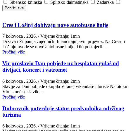
Šibensko-kninska
Splitsko-dalmatinska
Zadarska
Poništi sve
Cres i Lošinj dobivaju nove autobusne linije
7 kolovoza , 2026.
/ Vrijeme čitanja: 1min
Država i Županija zajednički financiraju javni prijevoz. Na Cresu i
Lošinju uvode se nove autobusne linije. Dio postojećih…
Pročitaj više
Vir proslavio Dan pobjede uz besplatan gulaš od
divljači, koncert i vatromet
6 kolovoza , 2026.
/ Vrijeme čitanja: 2min
Slavlje za Dan pobjede okupila Virane, vikendaše i turiste Na otoku
Viru sinoć se slavilo…
Pročitaj više
Dubrovnik potvrđuje status predvodnika održivog
turizma
6 kolovoza , 2026.
/ Vrijeme čitanja: 1min