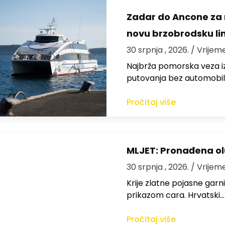
Zadar do Ancone za m
novu brzobrodsku lin
30 srpnja , 2026.
/ Vrijem
Najbrža pomorska veza iz
putovanja bez automobil
Pročitaj više
MLJET: Pronađena o
30 srpnja , 2026.
/ Vrijem
Krije zlatne pojasne garn
prikazom cara. Hrvatski…
Pročitaj više