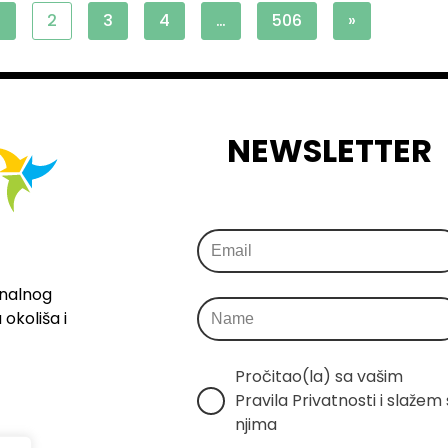
1
2
3
4
…
506
»
NEWSLETTER
onalnog
okoliša i
Pročitao(la) sa vašim 
Pravila Privatnosti i slažem s
njima