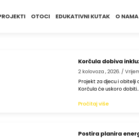
PROJEKTI
OTOCI
EDUKATIVNI KUTAK
O NAMA
Korčula dobiva inkluz
2 kolovoza , 2026.
/ Vrije
Projekt za djecu i obitelj
Korčula će uskoro dobiti
Pročitaj više
Postira planira ene