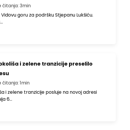
e čitanja: 3min
lo Vidovu goru za podršku Stjepanu Lukšiću.
i…
koliša i zelene tranzicije preselilo
resu
 čitanja: 1min
ša i zelene tranzicije posluje na novoj adresi
ija 6…