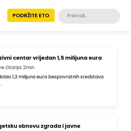
Pretraži:
PODRŽITE ETO
ivni centar vrijedan 1,5 milijuna eura
me čitanja: 2min
i dobio 1,3 milijuna eura bespovratnih sredstava
…
rgetsku obnovu zgrada i javne