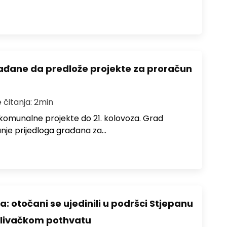
ađane da predlože projekte za proračun
 čitanja: 2min
komunalne projekte do 21. kolovoza. Grad
anje prijedloga građana za…
: otočani se ujedinili u podršci Stjepanu
plivačkom pothvatu