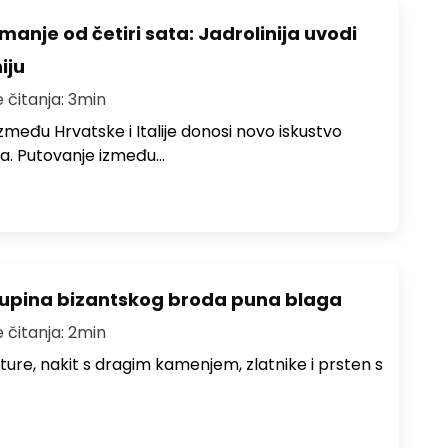
anje od četiri sata: Jadrolinija uvodi
iju
e čitanja: 3min
među Hrvatske i Italije donosi novo iskustvo
a. Putovanje između…
lupina bizantskog broda puna blaga
e čitanja: 2min
iture, nakit s dragim kamenjem, zlatnike i prsten s