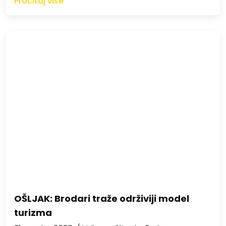
Pročitaj više
OŠLJAK: Brodari traže održiviji model
turizma