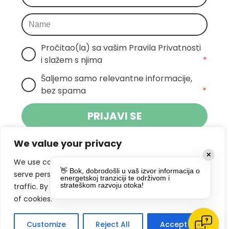
Pročitao(la) sa vašim Pravila Privatnosti 
i slažem s njima
*
Šaljemo samo relevantne informacije, 
bez spama
*
PRIJAVI SE
We value your privacy
Klikom na gumb dajete suglasnost za
✕
primanje novosti Pokreta Otoka te se
We use cookies to enhance your browsing experience,
👋 Bok, dobrodošli u vaš izvor informacija o
politikom privatnosti.
slažete s
serve personalized ads or content, and analyze our
energetskoj tranziciji te održivom i
strateškom razvoju otoka!
traffic. By clicking "Accept All", you consent to our use
DRUŠTVENE MREŽE
of cookies.
Customize
Reject All
Accept All