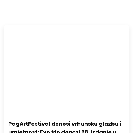
PagArtFestival donosi vrhunsku glazbu i
umjetnost: Evo što donosi 28. izdanje u