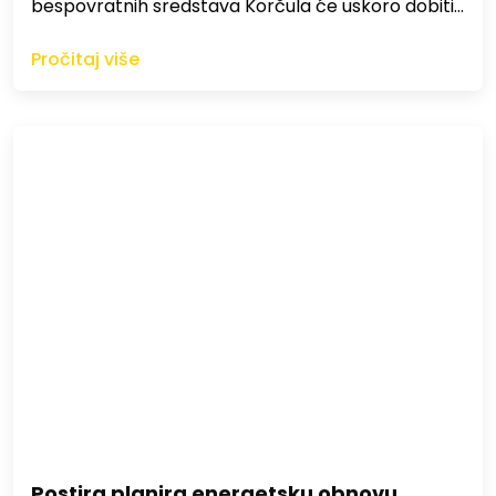
bespovratnih sredstava Korčula će uskoro dobiti…
Pročitaj više
Postira planira energetsku obnovu