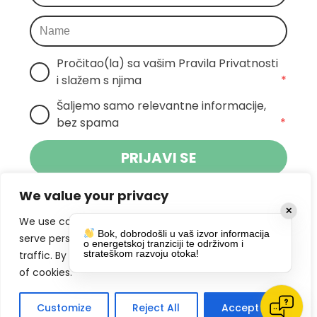
Pročitao(la) sa vašim Pravila Privatnosti 
i slažem s njima
*
Šaljemo samo relevantne informacije, 
bez spama
*
PRIJAVI SE
We value your privacy
Klikom na gumb dajete suglasnost za
✕
primanje novosti Pokreta Otoka te se
We use cookies to enhance your browsing experience,
Bok, dobrodošli u vaš izvor informacija
politikom privatnosti.
slažete s
serve personalized ads or content, and analyze our
o energetskoj tranziciji te održivom i
strateškom razvoju otoka!
traffic. By clicking "Accept All", you consent to our use
DRUŠTVENE MREŽE
of cookies.
Customize
Reject All
Accept All