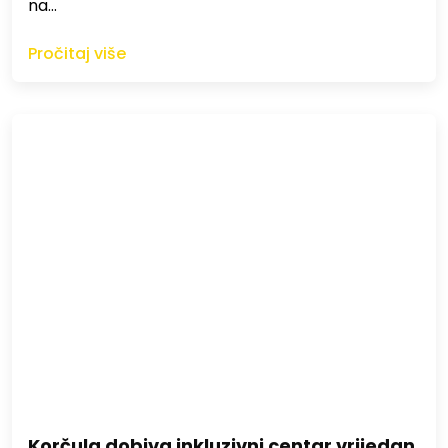
na…
Pročitaj više
Korčula dobiva inkluzivni centar vrijedan