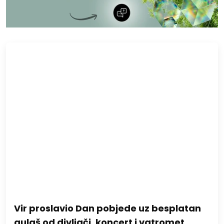
Vir proslavio Dan pobjede uz besplatan
gulaš od divljači, koncert i vatromet