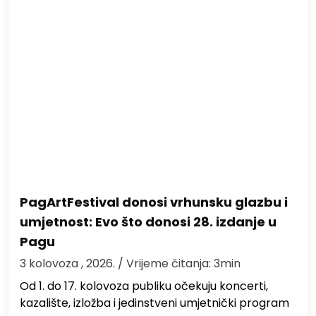
PagArtFestival donosi vrhunsku glazbu i
umjetnost: Evo što donosi 28. izdanje u
Pagu
3 kolovoza , 2026.
/ Vrijeme čitanja: 3min
Od 1. do 17. kolovoza publiku očekuju koncerti,
kazalište, izložba i jedinstveni umjetnički program