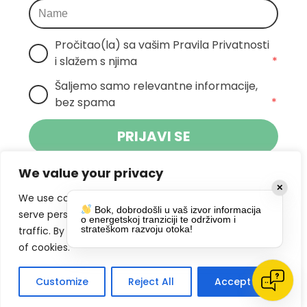
Pročitao(la) sa vašim Pravila Privatnosti 
i slažem s njima
*
Šaljemo samo relevantne informacije, 
bez spama
*
PRIJAVI SE
We value your privacy
Klikom na gumb dajete suglasnost za
✕
primanje novosti Pokreta Otoka te se
We use cookies to enhance your browsing experience,
Bok, dobrodošli u vaš izvor informacija
politikom privatnosti.
slažete s
serve personalized ads or content, and analyze our
o energetskoj tranziciji te održivom i
strateškom razvoju otoka!
traffic. By clicking "Accept All", you consent to our use
DRUŠTVENE MREŽE
of cookies.
Customize
Reject All
Accept All