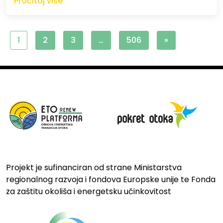
Pročitaj više
1
2
3
…
506
»
Projekt je sufinanciran od strane Ministarstva
regionalnog razvoja i fondova Europske unije te Fonda
za zaštitu okoliša i energetsku učinkovitost