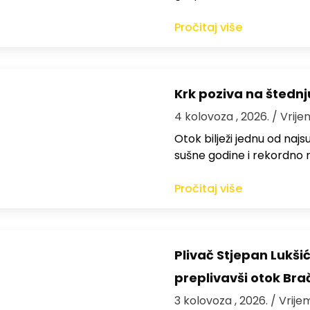
Pročitaj više
Krk poziva na štedn
4 kolovoza , 2026.
/ Vrije
Otok bilježi jednu od najs
sušne godine i rekordno n
Pročitaj više
Plivač Stjepan Lukši
preplivavši otok Bra
3 kolovoza , 2026.
/ Vrije