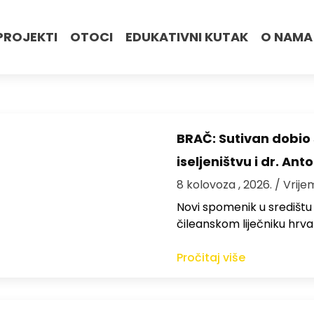
PROJEKTI
OTOCI
EDUKATIVNI KUTAK
O NAMA
BRAČ: Sutivan dobi
iseljeništvu i dr. An
8 kolovoza , 2026.
/ Vrije
Novi spomenik u središtu
čileanskom liječniku hrv
Pročitaj više