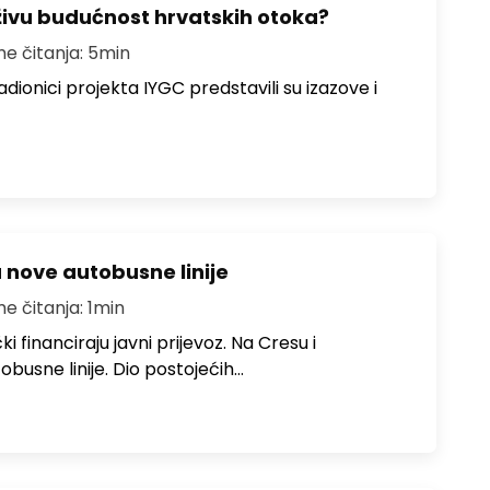
živu budućnost hrvatskih otoka?
me čitanja: 5min
dionici projekta IYGC predstavili su izazove i
u nove autobusne linije
me čitanja: 1min
i financiraju javni prijevoz. Na Cresu i
obusne linije. Dio postojećih…