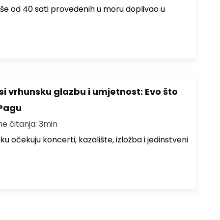
više od 40 sati provedenih u moru doplivao u
i vrhunsku glazbu i umjetnost: Evo što
 Pagu
me čitanja: 3min
ku očekuju koncerti, kazalište, izložba i jedinstveni