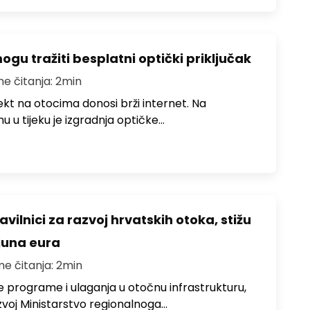
u tražiti besplatni optički priključak
me čitanja: 2min
jekt na otocima donosi brži internet. Na
 u tijeku je izgradnja optičke…
avilnici za razvoj hrvatskih otoka, stižu
ijuna eura
me čitanja: 2min
e programe i ulaganja u otočnu infrastrukturu,
zvoj Ministarstvo regionalnoga…