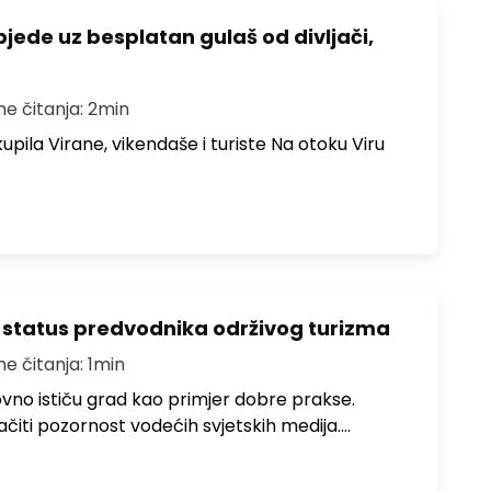
bjede uz besplatan gulaš od divljači,
me čitanja: 2min
upila Virane, vikendaše i turiste Na otoku Viru
 status predvodnika održivog turizma
me čitanja: 1min
no ističu grad kao primjer dobre prakse.
ačiti pozornost vodećih svjetskih medija.…