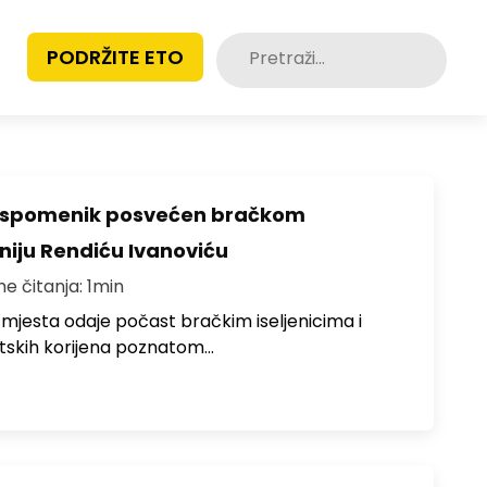
Pretraži:
PODRŽITE ETO
o spomenik posvećen bračkom
toniju Rendiću Ivanoviću
me čitanja: 1min
 mjesta odaje počast bračkim iseljenicima i
atskih korijena poznatom…