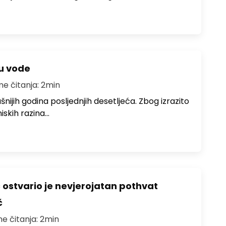
ju vode
me čitanja: 2min
ušnijih godina posljednjih desetljeća. Zbog izrazito
iskih razina…
ć ostvario je nevjerojatan pothvat
č
me čitanja: 2min