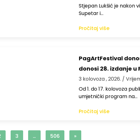
St​jepan Lukšić je nakon 
Supetar i…
Pročitaj više
PagArtFestival donos
donosi 28. izdanje u
3 kolovoza , 2026.
/ Vrije
Od 1. do 17. kolovoza publi
umjetnički program na…
Pročitaj više
2
3
…
506
»