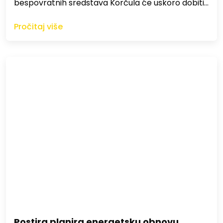
bespovratnih sredstava Korčula će uskoro dobiti…
Pročitaj više
Postira planira energetsku obnovu