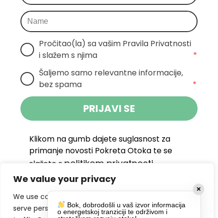
Pročitao(la) sa vašim Pravila Privatnosti 
i slažem s njima
*
Šaljemo samo relevantne informacije, 
bez spama
*
PRIJAVI SE
Klikom na gumb dajete suglasnost za
primanje novosti Pokreta Otoka te se
politikom privatnosti.
slažete s
We value your privacy
DRUŠTVENE MREŽE
✕
We use cookies to enhance your browsing experience,
Bok, dobrodošli u vaš izvor informacija
serve personalized ads or content, and analyze our
o energetskoj tranziciji te održivom i