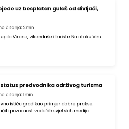
bjede uz besplatan gulaš od divljači,
me čitanja: 2min
upila Virane, vikendaše i turiste Na otoku Viru
 status predvodnika održivog turizma
me čitanja: 1min
no ističu grad kao primjer dobre prakse.
ačiti pozornost vodećih svjetskih medija.…