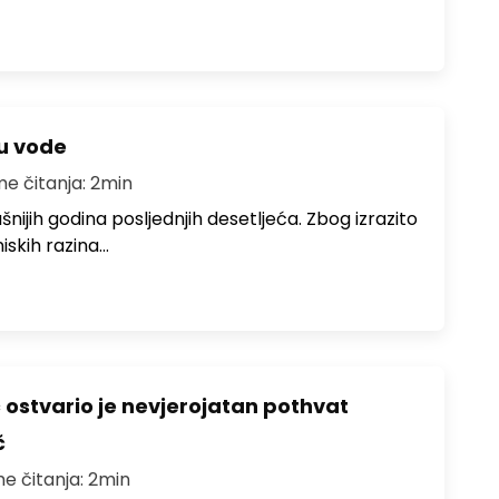
ju vode
me čitanja: 2min
ušnijih godina posljednjih desetljeća. Zbog izrazito
iskih razina…
ć ostvario je nevjerojatan pothvat
č
me čitanja: 2min