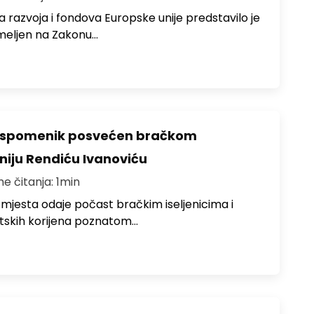
 razvoja i fondova Europske unije predstavilo je
meljen na Zakonu…
o spomenik posvećen bračkom
toniju Rendiću Ivanoviću
me čitanja: 1min
 mjesta odaje počast bračkim iseljenicima i
atskih korijena poznatom…