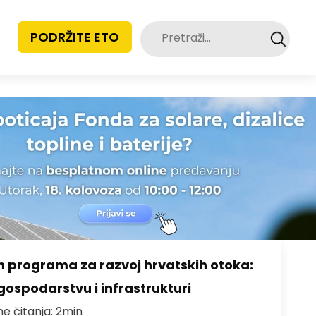
Pretraži:
PODRŽITE ETO
h programa za razvoj hrvatskih otoka:
gospodarstvu i infrastrukturi
me čitanja: 2min