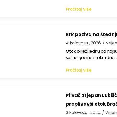
Pročitaj više
Krk poziva na štedn
4 kolovoza , 2026.
/ Vrije
Otok bilježi jednu od najs
sušne godine i rekordno n
Pročitaj više
Plivač Stjepan Lukši
preplivavši otok Bra
3 kolovoza , 2026.
/ Vrije