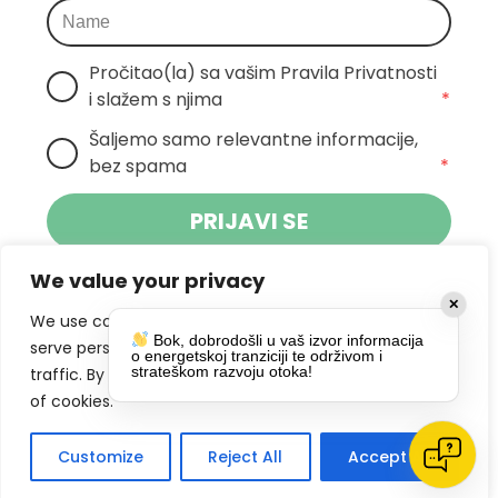
Pročitao(la) sa vašim Pravila Privatnosti 
i slažem s njima
*
Šaljemo samo relevantne informacije, 
bez spama
*
PRIJAVI SE
We value your privacy
Klikom na gumb dajete suglasnost za
✕
primanje novosti Pokreta Otoka te se
We use cookies to enhance your browsing experience,
Bok, dobrodošli u vaš izvor informacija
politikom privatnosti.
slažete s
serve personalized ads or content, and analyze our
o energetskoj tranziciji te održivom i
strateškom razvoju otoka!
traffic. By clicking "Accept All", you consent to our use
DRUŠTVENE MREŽE
of cookies.
Customize
Reject All
Accept All