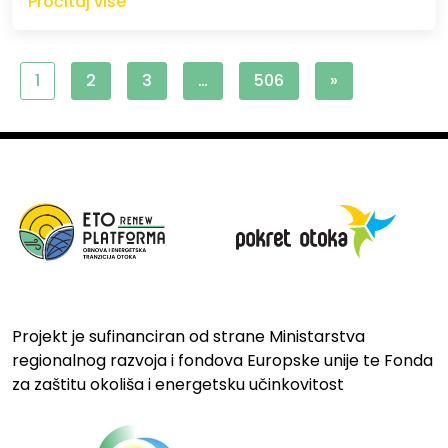
Pročitaj više
1
2
3
…
506
»
Projekt je sufinanciran od strane Ministarstva
regionalnog razvoja i fondova Europske unije te Fonda
za zaštitu okoliša i energetsku učinkovitost