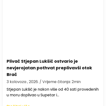
Plivač Stjepan Lukšić ostvario je
nevjerojatan pothvat preplivavši otok
Brač
3 kolovoza , 2026.
/ Vrijeme čitanja: 2min
St​jepan Lukšić je nakon više od 40 sati provedenih
u moru doplivao u Supetar i…