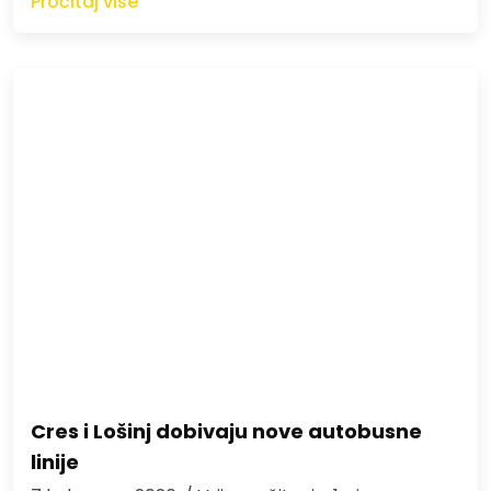
Pročitaj više
Cres i Lošinj dobivaju nove autobusne
linije