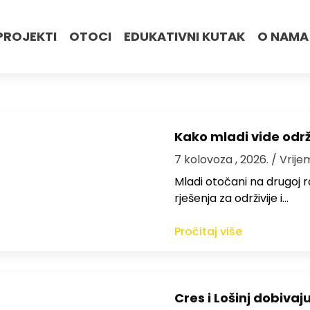
PROJEKTI
OTOCI
EDUKATIVNI KUTAK
O NAMA
Kako mladi vide odr
7 kolovoza , 2026.
/ Vrije
Mladi otočani na drugoj ra
rješenja za održivije i…
Pročitaj više
Cres i Lošinj dobivaj