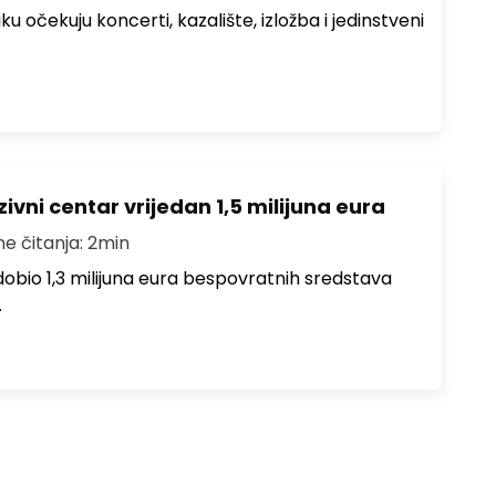
ku očekuju koncerti, kazalište, izložba i jedinstveni
ivni centar vrijedan 1,5 milijuna eura
me čitanja: 2min
i dobio 1,3 milijuna eura bespovratnih sredstava
…