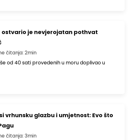
ć ostvario je nevjerojatan pothvat
č
me čitanja: 2min
više od 40 sati provedenih u moru doplivao u
i vrhunsku glazbu i umjetnost: Evo što
 Pagu
me čitanja: 3min