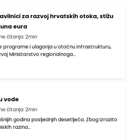
avilnici za razvoj hrvatskih otoka, stižu
ijuna eura
me čitanja: 2min
e programe i ulaganja u otočnu infrastrukturu,
zvoj Ministarstvo regionalnoga…
ju vode
me čitanja: 2min
ušnijih godina posljednjih desetljeća. Zbog izrazito
iskih razina…