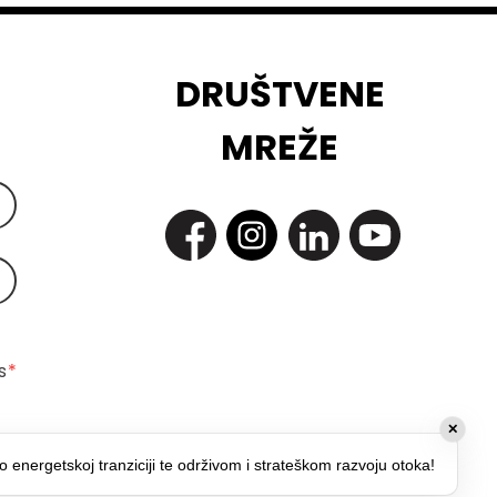
DRUŠTVENE
MREŽE
 
*
✕
o energetskoj tranziciji te održivom i strateškom razvoju otoka!
*