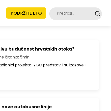
Pretraži:
PODRŽITE ETO
živu budućnost hrvatskih otoka?
me čitanja: 5min
dionici projekta IYGC predstavili su izazove i
u nove autobusne linije