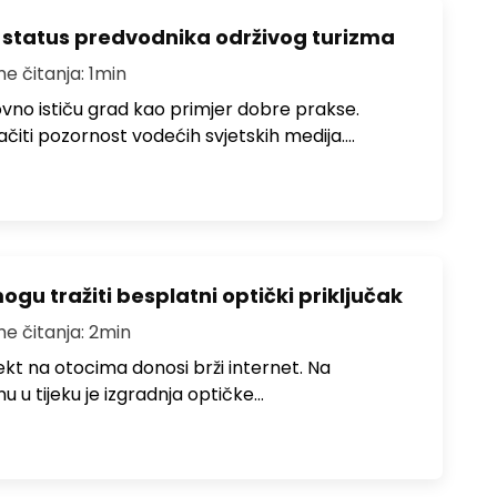
 status predvodnika održivog turizma
me čitanja: 1min
no ističu grad kao primjer dobre prakse.
ačiti pozornost vodećih svjetskih medija.…
u tražiti besplatni optički priključak
me čitanja: 2min
jekt na otocima donosi brži internet. Na
 u tijeku je izgradnja optičke…