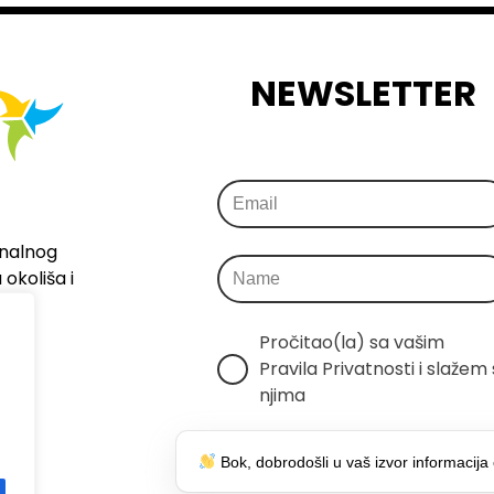
NEWSLETTER
onalnog
okoliša i
Pročitao(la) sa vašim 
Pravila Privatnosti i slažem s
njima
Šaljemo samo relevantne 
Bok, dobrodošli u vaš izvor informacija 
informacije, bez spama