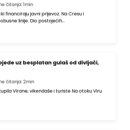
me čitanja: 1min
i financiraju javni prijevoz. Na Cresu i
obusne linije. Dio postojećih…
bjede uz besplatan gulaš od divljači,
me čitanja: 2min
upila Virane, vikendaše i turiste Na otoku Viru