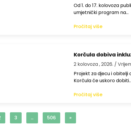
Od 1. do 17. kolovoza publi
umjetnički program na…
Pročitaj više
Korčula dobiva inkluz
2 kolovoza , 2026.
/ Vrije
Projekt za djecu i obitelj
Korčula će uskoro dobiti
Pročitaj više
2
3
…
506
»