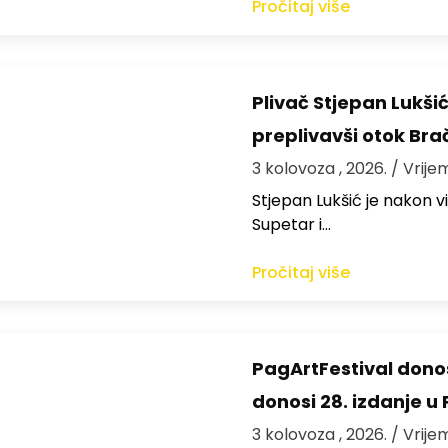
Pročitaj više
Plivač Stjepan Lukši
preplivavši otok Bra
3 kolovoza , 2026.
/ Vrije
St​jepan Lukšić je nakon 
Supetar i…
Pročitaj više
PagArtFestival donos
donosi 28. izdanje u
3 kolovoza , 2026.
/ Vrije