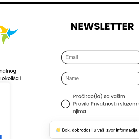
NEWSLETTER
onalnog
okoliša i
Pročitao(la) sa vašim 
Pravila Privatnosti i slažem s
njima
Šaljemo samo relevantne 
Bok, dobrodošli u vaš izvor informacija 
informacije, bez spama