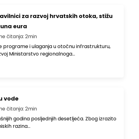
avilnici za razvoj hrvatskih otoka, stižu
ijuna eura
me čitanja: 2min
e programe i ulaganja u otočnu infrastrukturu,
zvoj Ministarstvo regionalnoga…
ju vode
me čitanja: 2min
ušnijih godina posljednjih desetljeća. Zbog izrazito
iskih razina…