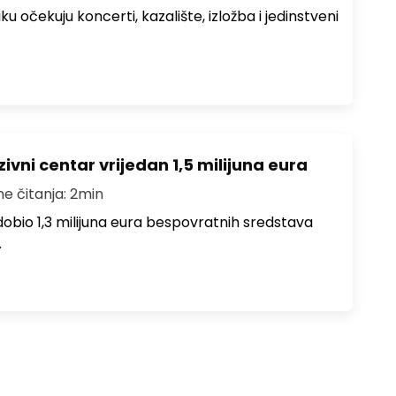
ku očekuju koncerti, kazalište, izložba i jedinstveni
ivni centar vrijedan 1,5 milijuna eura
me čitanja: 2min
i dobio 1,3 milijuna eura bespovratnih sredstava
…