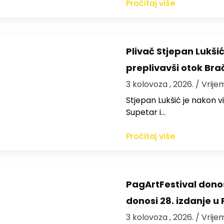
Pročitaj više
Plivač Stjepan Lukši
preplivavši otok Bra
3 kolovoza , 2026.
/ Vrije
St​jepan Lukšić je nakon 
Supetar i…
Pročitaj više
PagArtFestival donos
donosi 28. izdanje u
3 kolovoza , 2026.
/ Vrije