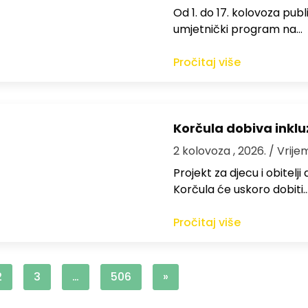
Od 1. do 17. kolovoza publi
umjetnički program na…
Pročitaj više
Korčula dobiva inkluz
2 kolovoza , 2026.
/ Vrije
Projekt za djecu i obitelj
Korčula će uskoro dobiti
Pročitaj više
2
3
…
506
»