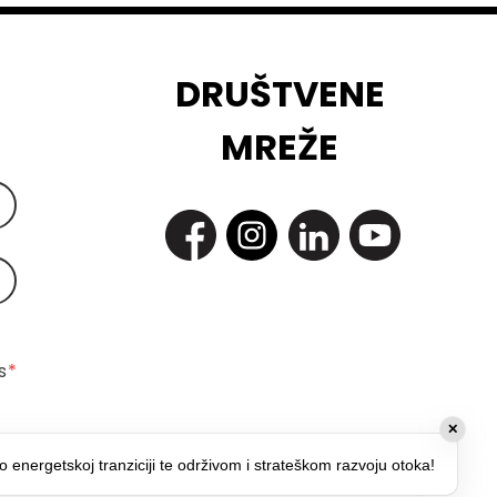
DRUŠTVENE
MREŽE
 
*
✕
o energetskoj tranziciji te održivom i strateškom razvoju otoka!
*