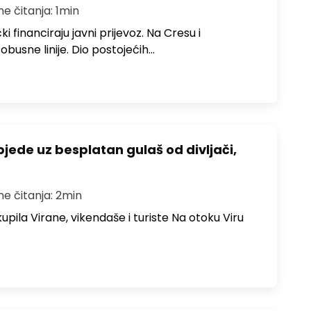
me čitanja: 1min
i financiraju javni prijevoz. Na Cresu i
obusne linije. Dio postojećih…
bjede uz besplatan gulaš od divljači,
me čitanja: 2min
upila Virane, vikendaše i turiste Na otoku Viru