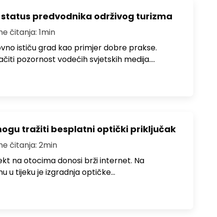
 status predvodnika održivog turizma
me čitanja: 1min
no ističu grad kao primjer dobre prakse.
ačiti pozornost vodećih svjetskih medija.…
u tražiti besplatni optički priključak
me čitanja: 2min
jekt na otocima donosi brži internet. Na
 u tijeku je izgradnja optičke…