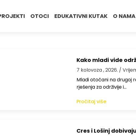
PROJEKTI
OTOCI
EDUKATIVNI KUTAK
O NAMA
Kako mladi vide odr
7 kolovoza , 2026.
/ Vrije
Mladi otočani na drugoj ra
rješenja za održivije i…
Pročitaj više
Cres i Lošinj dobivaj