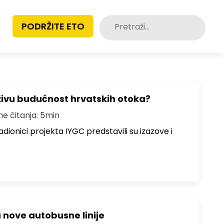
Pretraži:
PODRŽITE ETO
živu budućnost hrvatskih otoka?
me čitanja: 5min
dionici projekta IYGC predstavili su izazove i
u nove autobusne linije