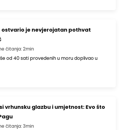
ć ostvario je nevjerojatan pothvat
č
me čitanja: 2min
više od 40 sati provedenih u moru doplivao u
i vrhunsku glazbu i umjetnost: Evo što
 Pagu
me čitanja: 3min