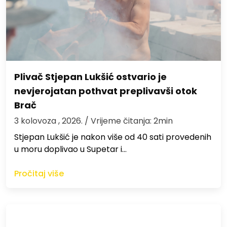
Plivač Stjepan Lukšić ostvario je
nevjerojatan pothvat preplivavši otok
Brač
3 kolovoza , 2026.
/ Vrijeme čitanja: 2min
St​jepan Lukšić je nakon više od 40 sati provedenih
u moru doplivao u Supetar i…
Pročitaj više