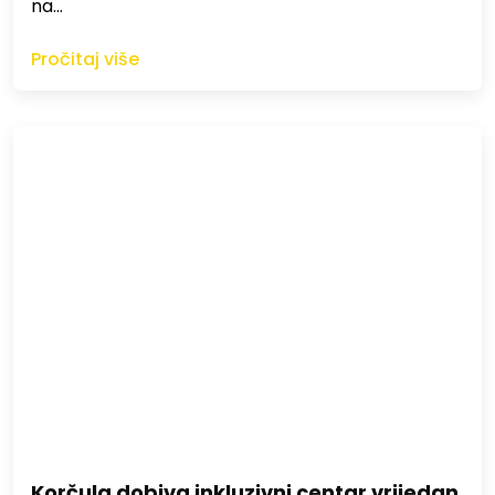
na…
Pročitaj više
Korčula dobiva inkluzivni centar vrijedan