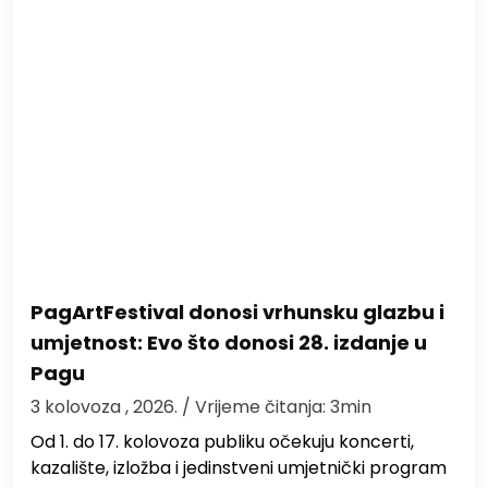
PagArtFestival donosi vrhunsku glazbu i
umjetnost: Evo što donosi 28. izdanje u
Pagu
3 kolovoza , 2026.
/ Vrijeme čitanja: 3min
Od 1. do 17. kolovoza publiku očekuju koncerti,
kazalište, izložba i jedinstveni umjetnički program