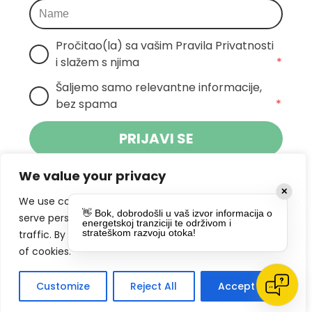
Pročitao(la) sa vašim Pravila Privatnosti 
i slažem s njima
*
Šaljemo samo relevantne informacije, 
bez spama
*
PRIJAVI SE
We value your privacy
Klikom na gumb dajete suglasnost za
✕
primanje novosti Pokreta Otoka te se
We use cookies to enhance your browsing experience,
👋 Bok, dobrodošli u vaš izvor informacija o
politikom privatnosti.
slažete s
serve personalized ads or content, and analyze our
energetskoj tranziciji te održivom i
strateškom razvoju otoka!
traffic. By clicking "Accept All", you consent to our use
DRUŠTVENE MREŽE
of cookies.
Customize
Reject All
Accept All