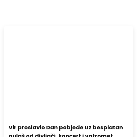
Vir proslavio Dan pobjede uz besplatan
gulaš od divljači, koncert i vatromet