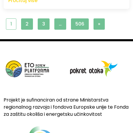
Pročitaj više
1
2
3
…
506
»
Projekt je sufinanciran od strane Ministarstva
regionalnog razvoja i fondova Europske unije te Fonda
za zaštitu okoliša i energetsku učinkovitost