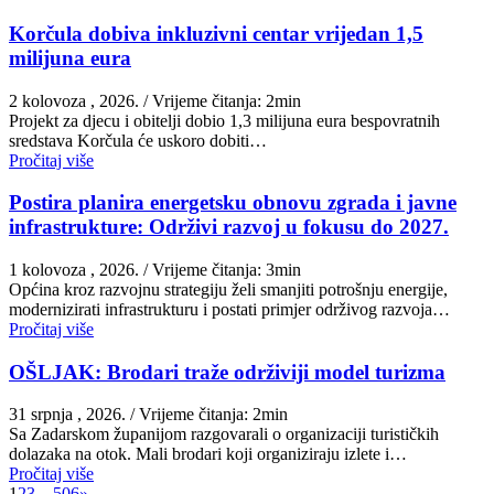
Korčula dobiva inkluzivni centar vrijedan 1,5
milijuna eura
2 kolovoza , 2026.
/ Vrijeme čitanja: 2min
Projekt za djecu i obitelji dobio 1,3 milijuna eura bespovratnih
sredstava Korčula će uskoro dobiti…
Pročitaj više
Postira planira energetsku obnovu zgrada i javne
infrastrukture: Održivi razvoj u fokusu do 2027.
1 kolovoza , 2026.
/ Vrijeme čitanja: 3min
Općina kroz razvojnu strategiju želi smanjiti potrošnju energije,
modernizirati infrastrukturu i postati primjer održivog razvoja…
Pročitaj više
OŠLJAK: Brodari traže održiviji model turizma
31 srpnja , 2026.
/ Vrijeme čitanja: 2min
Sa Zadarskom županijom razgovarali o organizaciji turističkih
dolazaka na otok. Mali brodari koji organiziraju izlete i…
Pročitaj više
1
2
3
…
506
»