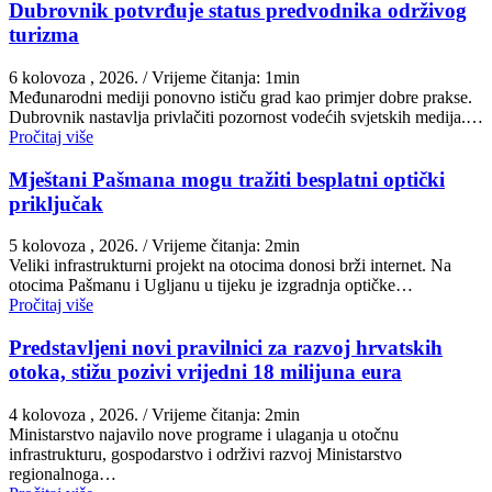
Dubrovnik potvrđuje status predvodnika održivog
turizma
6 kolovoza , 2026.
/ Vrijeme čitanja: 1min
Međunarodni mediji ponovno ističu grad kao primjer dobre prakse.
Dubrovnik nastavlja privlačiti pozornost vodećih svjetskih medija.…
Pročitaj više
Mještani Pašmana mogu tražiti besplatni optički
priključak
5 kolovoza , 2026.
/ Vrijeme čitanja: 2min
Veliki infrastrukturni projekt na otocima donosi brži internet. Na
otocima Pašmanu i Ugljanu u tijeku je izgradnja optičke…
Pročitaj više
Predstavljeni novi pravilnici za razvoj hrvatskih
otoka, stižu pozivi vrijedni 18 milijuna eura
4 kolovoza , 2026.
/ Vrijeme čitanja: 2min
Ministarstvo najavilo nove programe i ulaganja u otočnu
infrastrukturu, gospodarstvo i održivi razvoj Ministarstvo
regionalnoga…