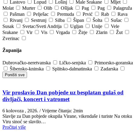
Lastovo
Lopud
Lošinj
Male Srakane
Mljet
Molat
Murter
Olib
Ošljak
Pag
Pag
Palagruža
Pašman
Pelješac
Premuda
Prvić
Rab
Rava
Rivanj
Sestrunj
Silba
Šipan
Šolta
Sušac
Susak
Svetac/Sveti Andrija
Ugljan
Unije
Vele
Srakane
Vir
Vis
Vrgada
Žirje
Zlarin
Žut
Zverinac
Županija
Dubrovačko-neretvanska
Ličko-senjska
Primorsko-goranska
Šibensko-kninska
Splitsko-dalmatinska
Zadarska
Poništi sve
Vir proslavio Dan pobjede uz besplatan gulaš od
divljači, koncert i vatromet
6 kolovoza , 2026.
/ Vrijeme čitanja: 2min
Slavlje za Dan pobjede okupila Virane, vikendaše i turiste Na otoku
Viru sinoć se slavilo…
Pročitaj više