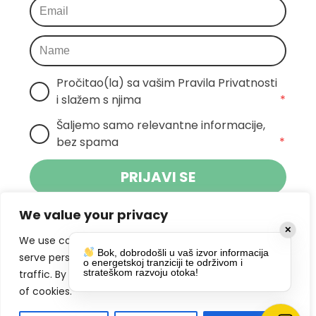
Pročitao(la) sa vašim Pravila Privatnosti 
i slažem s njima
*
Šaljemo samo relevantne informacije, 
bez spama
*
PRIJAVI SE
We value your privacy
Klikom na gumb dajete suglasnost za
✕
primanje novosti Pokreta Otoka te se
We use cookies to enhance your browsing experience,
Bok, dobrodošli u vaš izvor informacija
politikom privatnosti.
slažete s
serve personalized ads or content, and analyze our
o energetskoj tranziciji te održivom i
strateškom razvoju otoka!
traffic. By clicking "Accept All", you consent to our use
DRUŠTVENE MREŽE
of cookies.