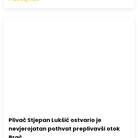
Plivač Stjepan Lukšić ostvario je
nevjerojatan pothvat preplivavši otok
Brač