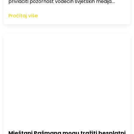
privlačiti pozornost vodećih svjetskih medija.…
Pročitaj više
Mještani Pašmana mogu tražiti besplatni