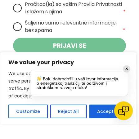
Pročitao(la) sa vašim Pravila Privatnosti 
i slažem s njima
*
Šaljemo samo relevantne informacije, 
bez spama
*
PRIJAVI SE
We value your privacy
Klikom na gumb dajete suglasnost za
✕
primanje novosti Pokreta Otoka te se
We use cookies to enhance your browsing experience,
Bok, dobrodošli u vaš izvor informacija
politikom privatnosti.
slažete s
serve personalized ads or content, and analyze our
o energetskoj tranziciji te održivom i
strateškom razvoju otoka!
traffic. By clicking "Accept All", you consent to our use
DRUŠTVENE MREŽE
of cookies.
Customize
Reject All
Accept All