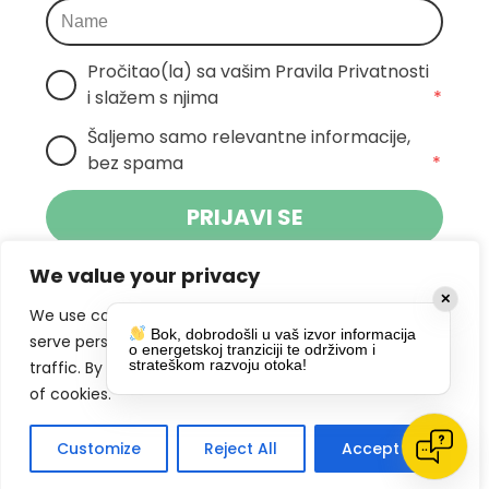
Pročitao(la) sa vašim Pravila Privatnosti 
i slažem s njima
*
Šaljemo samo relevantne informacije, 
bez spama
*
PRIJAVI SE
We value your privacy
Klikom na gumb dajete suglasnost za
✕
primanje novosti Pokreta Otoka te se
We use cookies to enhance your browsing experience,
Bok, dobrodošli u vaš izvor informacija
politikom privatnosti.
slažete s
serve personalized ads or content, and analyze our
o energetskoj tranziciji te održivom i
strateškom razvoju otoka!
traffic. By clicking "Accept All", you consent to our use
DRUŠTVENE MREŽE
of cookies.
Customize
Reject All
Accept All