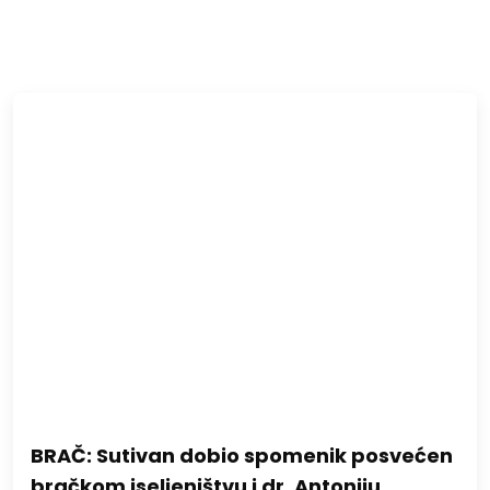
BRAČ: Sutivan dobio spomenik posvećen
bračkom iseljeništvu i dr. Antoniju