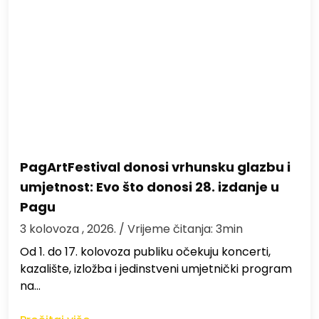
PagArtFestival donosi vrhunsku glazbu i
umjetnost: Evo što donosi 28. izdanje u
Pagu
3 kolovoza , 2026.
/ Vrijeme čitanja: 3min
Od 1. do 17. kolovoza publiku očekuju koncerti,
kazalište, izložba i jedinstveni umjetnički program
na…