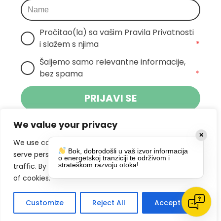
Pročitao(la) sa vašim Pravila Privatnosti 
i slažem s njima
*
Šaljemo samo relevantne informacije, 
bez spama
*
PRIJAVI SE
We value your privacy
Klikom na gumb dajete suglasnost za
✕
primanje novosti Pokreta Otoka te se
We use cookies to enhance your browsing experience,
Bok, dobrodošli u vaš izvor informacija
politikom privatnosti.
slažete s
serve personalized ads or content, and analyze our
o energetskoj tranziciji te održivom i
strateškom razvoju otoka!
traffic. By clicking "Accept All", you consent to our use
DRUŠTVENE MREŽE
of cookies.
Customize
Reject All
Accept All