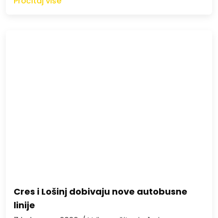
Pročitaj više
Cres i Lošinj dobivaju nove autobusne
linije