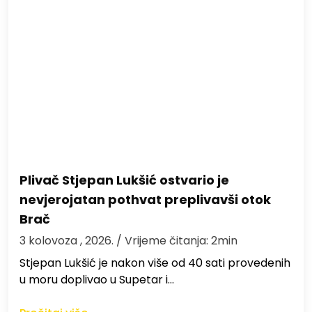
Plivač Stjepan Lukšić ostvario je
nevjerojatan pothvat preplivavši otok
Brač
3 kolovoza , 2026.
/ Vrijeme čitanja: 2min
St​jepan Lukšić je nakon više od 40 sati provedenih
u moru doplivao u Supetar i…