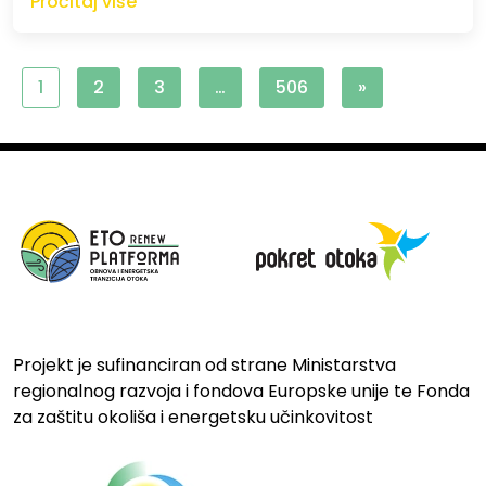
Pročitaj više
1
2
3
…
506
»
Projekt je sufinanciran od strane Ministarstva
regionalnog razvoja i fondova Europske unije te Fonda
za zaštitu okoliša i energetsku učinkovitost