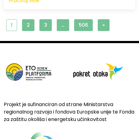
Pročitaj više
1
2
3
…
506
»
Projekt je sufinanciran od strane Ministarstva
regionalnog razvoja i fondova Europske unije te Fonda
za zaštitu okoliša i energetsku učinkovitost