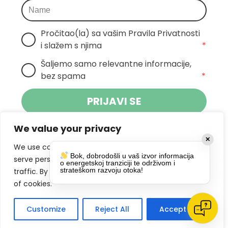
Pročitao(la) sa vašim Pravila Privatnosti 
i slažem s njima
*
Šaljemo samo relevantne informacije, 
bez spama
*
PRIJAVI SE
We value your privacy
Klikom na gumb dajete suglasnost za
✕
primanje novosti Pokreta Otoka te se
We use cookies to enhance your browsing experience,
Bok, dobrodošli u vaš izvor informacija
politikom privatnosti.
slažete s
serve personalized ads or content, and analyze our
o energetskoj tranziciji te održivom i
strateškom razvoju otoka!
traffic. By clicking "Accept All", you consent to our use
DRUŠTVENE MREŽE
of cookies.
Customize
Reject All
Accept All