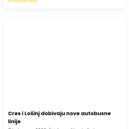
Pročitaj više
Cres i Lošinj dobivaju nove autobusne
linije