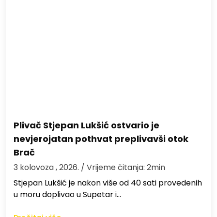
Plivač Stjepan Lukšić ostvario je
nevjerojatan pothvat preplivavši otok
Brač
3 kolovoza , 2026.
/ Vrijeme čitanja: 2min
St​jepan Lukšić je nakon više od 40 sati provedenih
u moru doplivao u Supetar i…