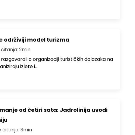
e održiviji model turizma
 čitanja: 2min
zgovarali o organizaciji turističkih dolazaka na
niziraju izlete i…
anje od četiri sata: Jadrolinija uvodi
iju
e čitanja: 3min