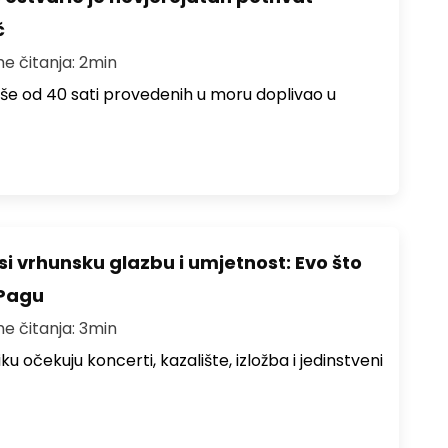
č
me čitanja: 2min
više od 40 sati provedenih u moru doplivao u
i vrhunsku glazbu i umjetnost: Evo što
 Pagu
me čitanja: 3min
ku očekuju koncerti, kazalište, izložba i jedinstveni