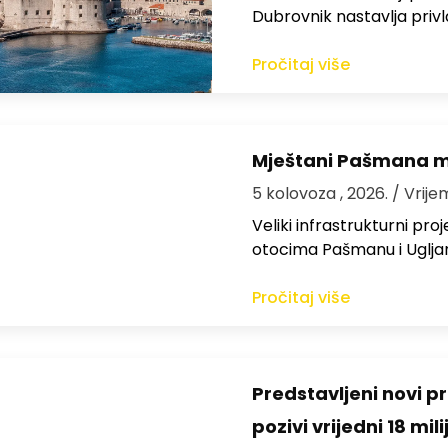
Dubrovnik nastavlja privl
Pročitaj više
Mještani Pašmana mog
5 kolovoza , 2026.
/ Vrije
Veliki infrastrukturni pro
otocima Pašmanu i Ugljanu
Pročitaj više
Predstavljeni novi pr
pozivi vrijedni 18 mil