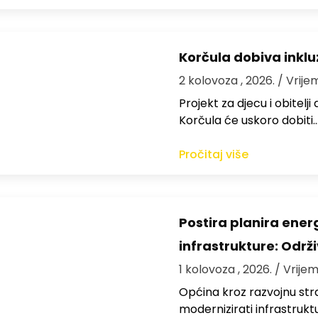
Korčula dobiva inkluz
2 kolovoza , 2026.
/ Vrije
Projekt za djecu i obitelj
Korčula će uskoro dobiti
Pročitaj više
Postira planira ene
infrastrukture: Održi
1 kolovoza , 2026.
/ Vrijem
Općina kroz razvojnu strat
modernizirati infrastrukt