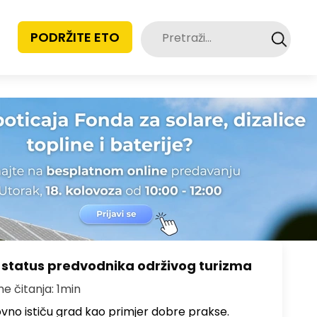
Pretraži:
PODRŽITE ETO
 status predvodnika održivog turizma
me čitanja: 1min
no ističu grad kao primjer dobre prakse.