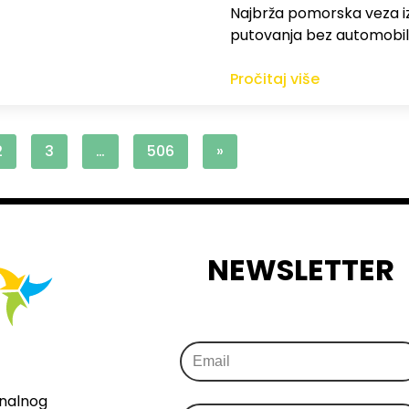
Najbrža pomorska veza iz
putovanja bez automobil
Pročitaj više
2
3
…
506
»
NEWSLETTER
onalnog