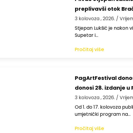
preplivavši otok Bra
3 kolovoza , 2026.
/ Vrije
St​jepan Lukšić je nakon 
Supetar i…
Pročitaj više
PagArtFestival donos
donosi 28. izdanje u
3 kolovoza , 2026.
/ Vrije
Od 1. do 17. kolovoza publi
umjetnički program na…
Pročitaj više