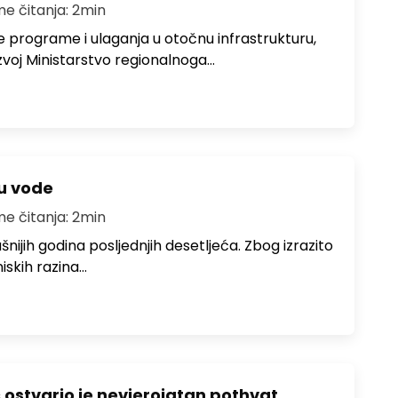
me čitanja: 2min
e programe i ulaganja u otočnu infrastrukturu,
zvoj Ministarstvo regionalnoga…
ju vode
me čitanja: 2min
ušnijih godina posljednjih desetljeća. Zbog izrazito
iskih razina…
ć ostvario je nevjerojatan pothvat