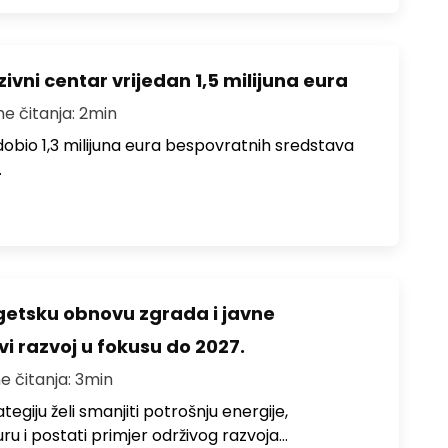
ivni centar vrijedan 1,5 milijuna eura
me čitanja: 2min
i dobio 1,3 milijuna eura bespovratnih sredstava
…
rgetsku obnovu zgrada i javne
vi razvoj u fokusu do 2027.
e čitanja: 3min
egiju želi smanjiti potrošnju energije,
uru i postati primjer održivog razvoja…