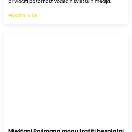
privlačiti pozornost vodećih svjetskih medija.…
Pročitaj više
Mještani Pašmana mogu tražiti besplatni