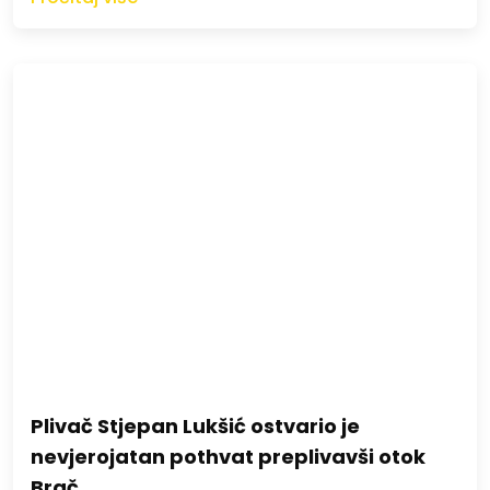
Plivač Stjepan Lukšić ostvario je
nevjerojatan pothvat preplivavši otok
Brač