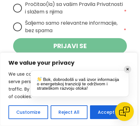
Pročitao(la) sa vašim Pravila Privatnosti 
i slažem s njima
*
Šaljemo samo relevantne informacije, 
bez spama
*
PRIJAVI SE
We value your privacy
Klikom na gumb dajete suglasnost za
✕
primanje novosti Pokreta Otoka te se
We use cookies to enhance your browsing experience,
Bok, dobrodošli u vaš izvor informacija
politikom privatnosti.
slažete s
serve personalized ads or content, and analyze our
o energetskoj tranziciji te održivom i
strateškom razvoju otoka!
traffic. By clicking "Accept All", you consent to our use
DRUŠTVENE MREŽE
of cookies.
Customize
Reject All
Accept All