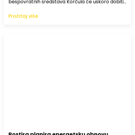
bespovratnih sredstava Korčula će uskoro dobiti…
Pročitaj više
Postira planira energetsku obnovu