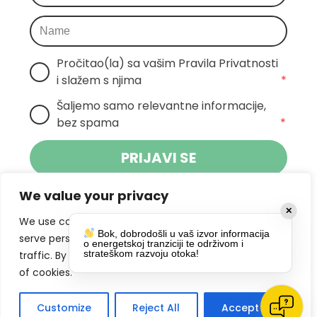
Pročitao(la) sa vašim Pravila Privatnosti 
i slažem s njima
*
Šaljemo samo relevantne informacije, 
bez spama
*
PRIJAVI SE
We value your privacy
Klikom na gumb dajete suglasnost za
✕
primanje novosti Pokreta Otoka te se
We use cookies to enhance your browsing experience,
Bok, dobrodošli u vaš izvor informacija
politikom privatnosti.
slažete s
serve personalized ads or content, and analyze our
o energetskoj tranziciji te održivom i
strateškom razvoju otoka!
traffic. By clicking "Accept All", you consent to our use
DRUŠTVENE MREŽE
of cookies.
Customize
Reject All
Accept All