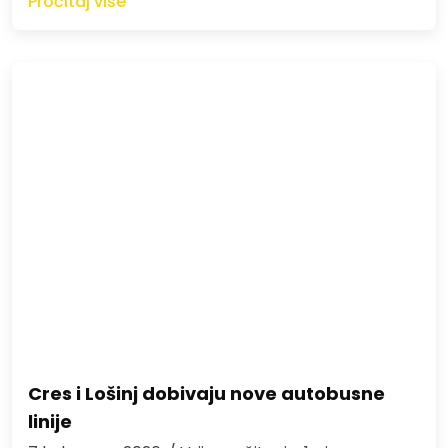
Pročitaj više
Cres i Lošinj dobivaju nove autobusne
linije