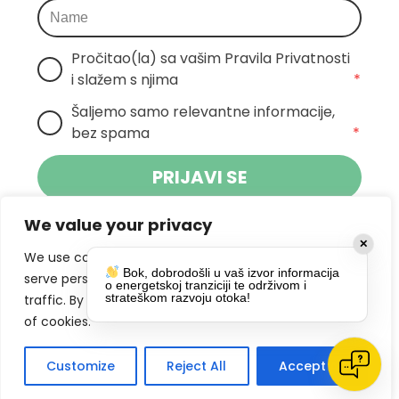
Pročitao(la) sa vašim Pravila Privatnosti 
i slažem s njima
*
Šaljemo samo relevantne informacije, 
bez spama
*
PRIJAVI SE
We value your privacy
Klikom na gumb dajete suglasnost za
✕
primanje novosti Pokreta Otoka te se
We use cookies to enhance your browsing experience,
Bok, dobrodošli u vaš izvor informacija
politikom privatnosti.
slažete s
serve personalized ads or content, and analyze our
o energetskoj tranziciji te održivom i
strateškom razvoju otoka!
traffic. By clicking "Accept All", you consent to our use
DRUŠTVENE MREŽE
of cookies.
Customize
Reject All
Accept All