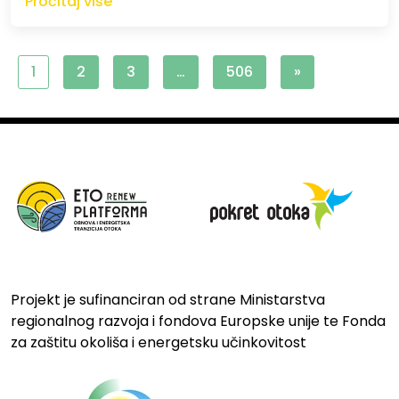
Pročitaj više
1
2
3
…
506
»
Projekt je sufinanciran od strane Ministarstva
regionalnog razvoja i fondova Europske unije te Fonda
za zaštitu okoliša i energetsku učinkovitost