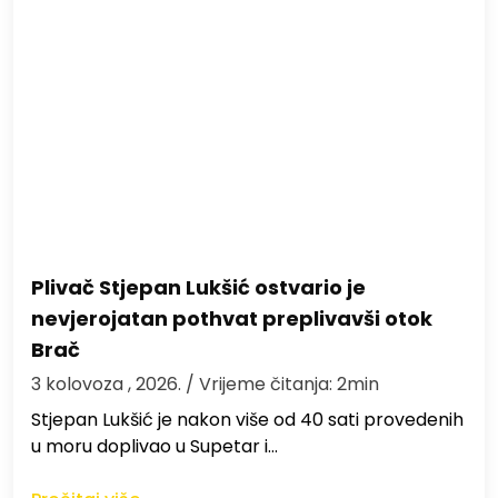
Plivač Stjepan Lukšić ostvario je
nevjerojatan pothvat preplivavši otok
Brač
3 kolovoza , 2026.
/ Vrijeme čitanja: 2min
St​jepan Lukšić je nakon više od 40 sati provedenih
u moru doplivao u Supetar i…