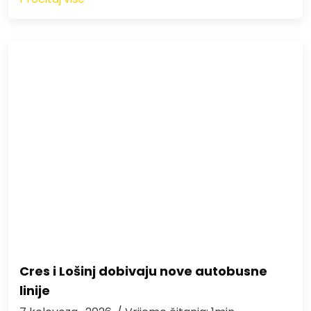
Cres i Lošinj dobivaju nove autobusne
linije