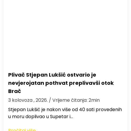
Plivač Stjepan Lukšić ostvario je
nevjerojatan pothvat preplivavši otok
Brač
3 kolovoza , 2026.
/ Vrijeme čitanja: 2min
St​jepan Lukšić je nakon više od 40 sati provedenih
u moru doplivao u Supetar i…
Pročitaj više