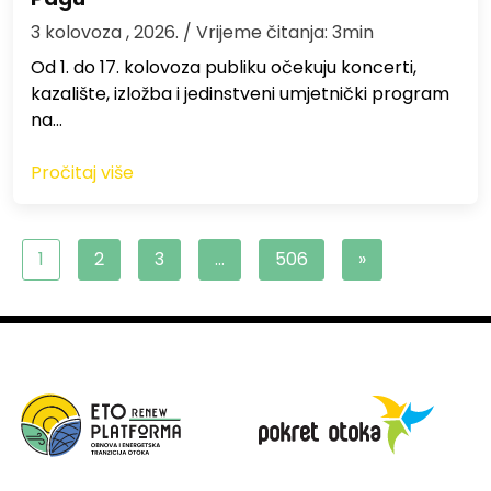
3 kolovoza , 2026.
/ Vrijeme čitanja: 3min
Od 1. do 17. kolovoza publiku očekuju koncerti,
kazalište, izložba i jedinstveni umjetnički program
na…
Pročitaj više
1
2
3
…
506
»