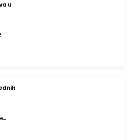
va u
Z
ednih
ke…