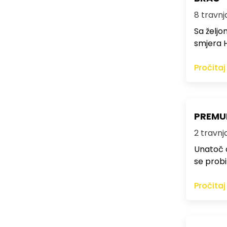
8 travnja
Sa željo
smjera H
Pročitaj
PREMUD
2 travnja
Unatoč 
se prob
Pročitaj