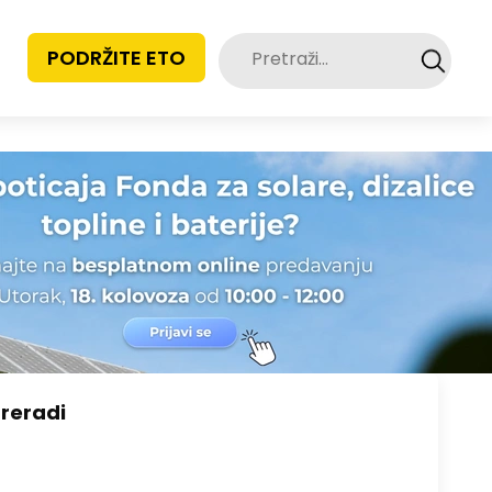
Pretraži:
PODRŽITE ETO
preradi