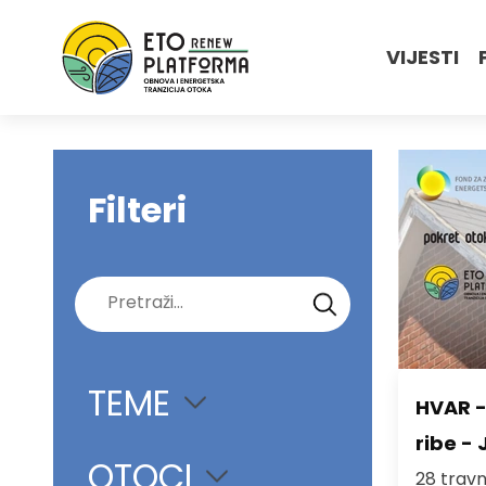
VIJESTI
Filteri
Pretraži:
TEME
HVAR -
ribe - 
OTOCI
28 travnj