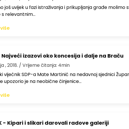
 još uvijek u fazi istraživanja i prikupljanja građe molimo 
 s relevantnim…
 više
Najveći izazovi oko koncesija i dalje na Braču
a , 2018.
/ Vrijeme čitanja: 4min
ki vijećnik SDP-a Mate Martinić na nedavnoj sjednici Župan
e upozorio je na neobične činjenice…
 više
- Kipari i slikari darovali radove galeriji