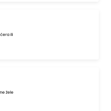
era ili
ne žele