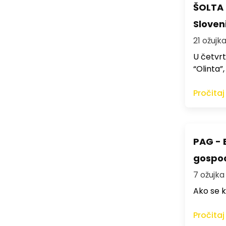
ŠOLTA -
Sloveni
21 ožujka
U četvrt
“Olinta”
Pročitaj
PAG - 
gospo
7 ožujka 
Ako se k
Pročitaj