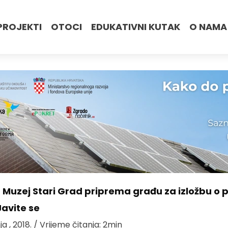
PROJEKTI
OTOCI
EDUKATIVNI KUTAK
O NAMA
 Muzej Stari Grad priprema građu za izložbu o 
Javite se
a , 2018.
/ Vrijeme čitanja: 2min