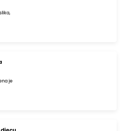
lika,
a
ena je
 djecu