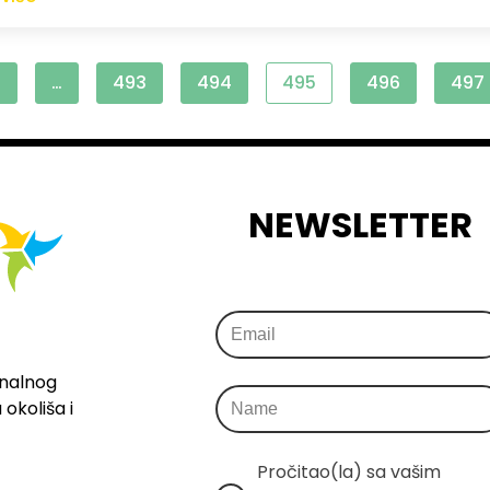
1
…
493
494
495
496
497
NEWSLETTER
onalnog
okoliša i
Pročitao(la) sa vašim 