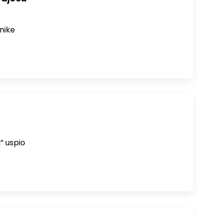
znike
” uspio