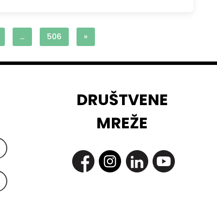
…
506
»
DRUŠTVENE
MREŽE