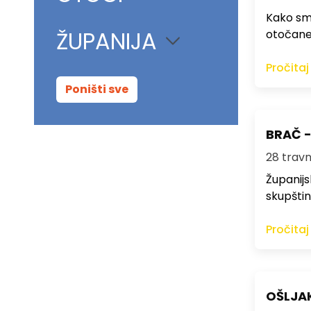
Kako smo
ŽUPANIJA
otočane
Pročitaj
Poništi sve
BRAČ - 
28 travnj
Županijs
skupštin
Pročitaj
OŠLJAK 