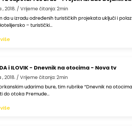
 , 2018.
/ Vrijeme čitanja: 2min
m da u izradu određenih turističkih projekata uključi i pola
otelijersko – turistički…
 više
A i ILOVIK - Dnevnik na otocima - Nova tv
 , 2018.
/ Vrijeme čitanja: 2min
orkanskim udarima bure, tim rubrike “Dnevnik na otocima
iti do otoka Premude…
 više