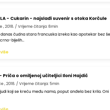
A - Cukarin - najslađi suvenir s otoka Korčule
e , 2018.
/ Vrijeme čitanja: 8min
e danas čudna stara francuska izreka kao apotekar bez šeć
 crno-bijelih…
 više
 Priča o omiljenoj učiteljici Iloni Hajdić
e , 2018.
/ Vrijeme čitanja: 5min
ljudi koji se kreću među nama, poput anđela bez krila. Oni 
 više