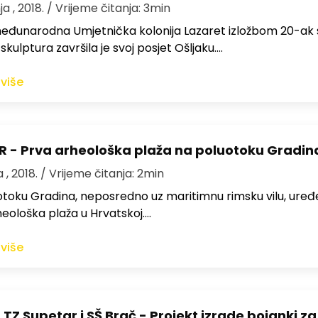
a , 2018.
/ Vrijeme čitanja: 3min
đunarodna Umjetnička kolonija Lazaret izložbom 20-ak s
 skulptura završila je svoj posjet Ošljaku.…
 više
 - Prva arheološka plaža na poluotoku Gradin
 , 2018.
/ Vrijeme čitanja: 2min
toku Gradina, neposredno uz maritimnu rimsku vilu, uređ
eološka plaža u Hrvatskoj.…
 više
TZ Supetar i SŠ Brač - Projekt izrade bojanki za