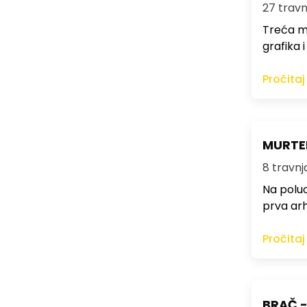
27 travnj
Treća me
grafika i
Pročitaj
MURTER
8 travnja
Na poluo
prva arh
Pročitaj
BRAČ - 