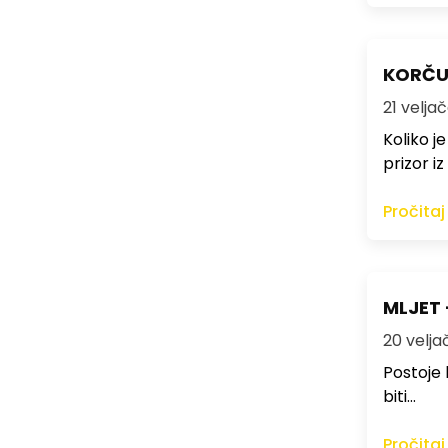
KORČUL
21 veljač
Koliko j
prizor iz
Pročitaj
MLJET -
20 veljač
Postoje 
biti…
Pročitaj