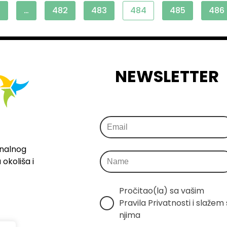
1
…
482
483
484
485
486
NEWSLETTER
onalnog
okoliša i
Pročitao(la) sa vašim 
Pravila Privatnosti i slažem s
njima