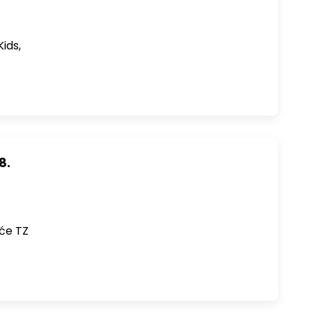
ids,
8.
 će TZ