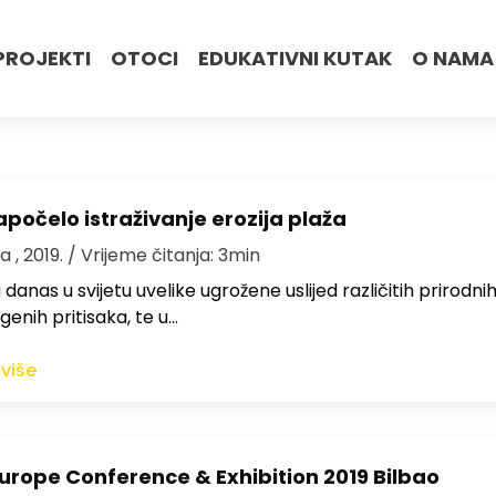
PROJEKTI
OTOCI
EDUKATIVNI KUTAK
O NAMA
apočelo istraživanje erozija plaža
a , 2019.
/ Vrijeme čitanja: 3min
danas u svijetu uvelike ugrožene uslijed različitih prirodnih
enih pritisaka, te u…
 više
urope Conference & Exhibition 2019 Bilbao