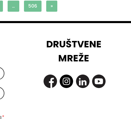
…
506
»
DRUŠTVENE
MREŽE
 
*