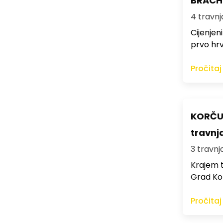
BRACHI
4 travnja
Cijenjen
prvo hrv
Pročitaj
KORČUL
travnja
3 travnja
Krajem t
Grad Kor
Pročitaj