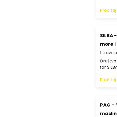
Pročitaj
SILBA -
more i 
1 travnja
Društvo 
for SILBA
Pročitaj
PAG - 
maslini