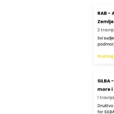
RAB - 
Zemlje
2 travnja
Svi sudj
podmorja
Pročitaj
SILBA -
more i 
1 travnja
Društvo 
for SILBA