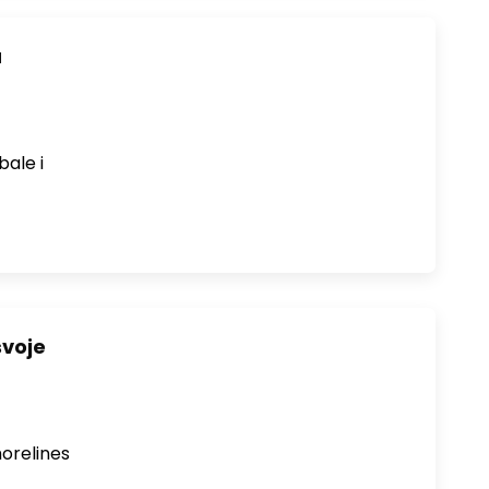
a
bale i
svoje
horelines