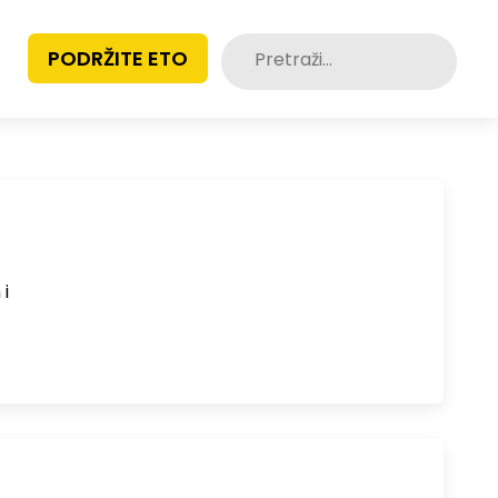
Pretraži:
PODRŽITE ETO
 i