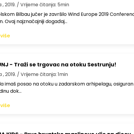
 , 2019.
/ Vrijeme čitanja: 5min
lskom Bilbau jučer je završilo Wind Europe 2019 Conferen
on. Ovaj najznačajniji događaj…
 više
NJ - Traži se trgovac na otoku Sestrunju!
 , 2019.
/ Vrijeme čitanja: 1min
da imaš posao na otoku u zadarskom arhipelagu, osiguran
odinu dok…
 više