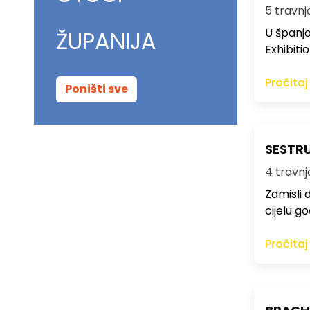
5 travnja
U španjo
ŽUPANIJA
Exhibiti
Pročitaj
Poništi sve
SESTRU
4 travnja
Zamisli 
cijelu g
Pročitaj