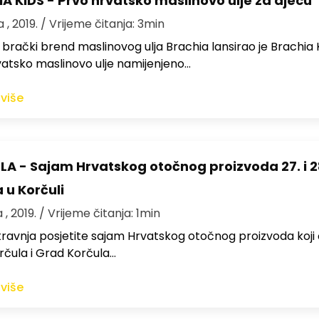
A KIDS - Prvo hrvatsko maslinovo ulje za djecu
 , 2019.
/ Vrijeme čitanja: 3min
i brački brend maslinovog ulja Brachia lansirao je Brachia K
atsko maslinovo ulje namijenjeno…
 više
A - Sajam Hrvatskog otočnog proizvoda 27. i 2
 u Korčuli
 , 2019.
/ Vrijeme čitanja: 1min
ravnja posjetite sajam Hrvatskog otočnog proizvoda koji
čula i Grad Korčula…
 više