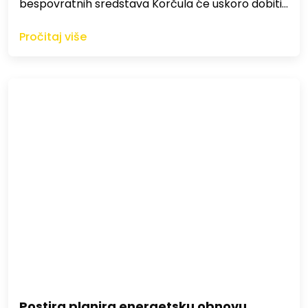
bespovratnih sredstava Korčula će uskoro dobiti…
Pročitaj više
Postira planira energetsku obnovu