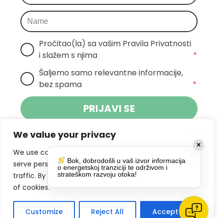
Pročitao(la) sa vašim Pravila Privatnosti 
i slažem s njima
*
Šaljemo samo relevantne informacije, 
bez spama
*
PRIJAVI SE
We value your privacy
Klikom na gumb dajete suglasnost za
✕
primanje novosti Pokreta Otoka te se
We use cookies to enhance your browsing experience,
Bok, dobrodošli u vaš izvor informacija
politikom privatnosti.
slažete s
serve personalized ads or content, and analyze our
o energetskoj tranziciji te održivom i
strateškom razvoju otoka!
traffic. By clicking "Accept All", you consent to our use
DRUŠTVENE MREŽE
of cookies.
Customize
Reject All
Accept All