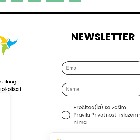
NEWSLETTER
onalnog
okoliša i
Pročitao(la) sa vašim 
Pravila Privatnosti i slažem s
njima
Šaljemo samo relevantne 