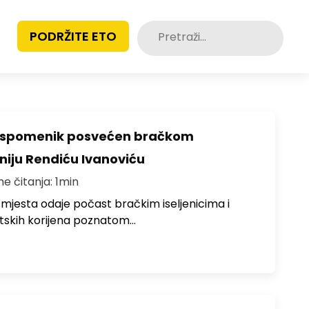
Pretraži:
PODRŽITE ETO
o spomenik posvećen bračkom
toniju Rendiću Ivanoviću
me čitanja: 1min
 mjesta odaje počast bračkim iseljenicima i
atskih korijena poznatom…