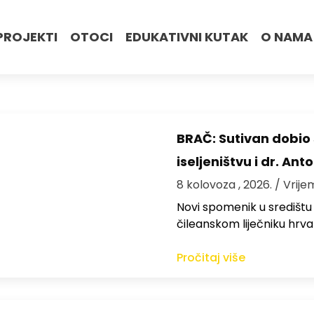
PROJEKTI
OTOCI
EDUKATIVNI KUTAK
O NAMA
BRAČ: Sutivan dobi
iseljeništvu i dr. An
8 kolovoza , 2026.
/ Vrije
Novi spomenik u središtu
čileanskom liječniku hrv
Pročitaj više