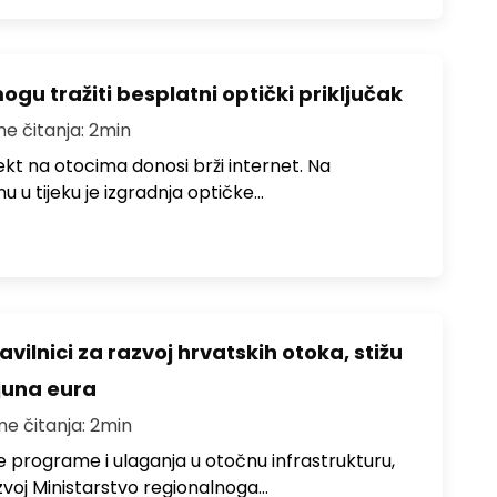
u tražiti besplatni optički priključak
me čitanja: 2min
jekt na otocima donosi brži internet. Na
 u tijeku je izgradnja optičke…
avilnici za razvoj hrvatskih otoka, stižu
ijuna eura
me čitanja: 2min
e programe i ulaganja u otočnu infrastrukturu,
zvoj Ministarstvo regionalnoga…