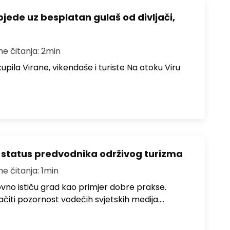
bjede uz besplatan gulaš od divljači,
me čitanja: 2min
upila Virane, vikendaše i turiste Na otoku Viru
 status predvodnika održivog turizma
me čitanja: 1min
no ističu grad kao primjer dobre prakse.
ačiti pozornost vodećih svjetskih medija.…