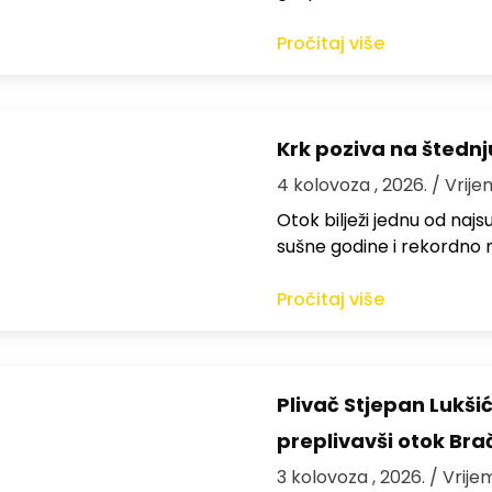
Pročitaj više
Krk poziva na štedn
4 kolovoza , 2026.
/ Vrije
Otok bilježi jednu od najs
sušne godine i rekordno n
Pročitaj više
Plivač Stjepan Lukši
preplivavši otok Bra
3 kolovoza , 2026.
/ Vrije