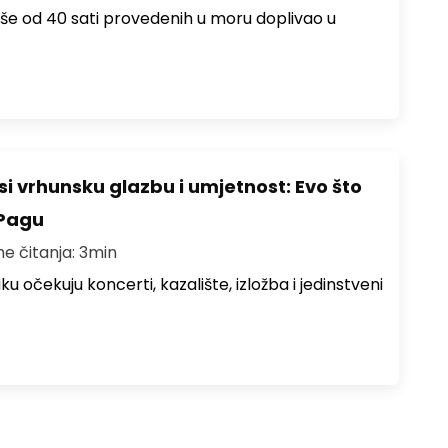
više od 40 sati provedenih u moru doplivao u
i vrhunsku glazbu i umjetnost: Evo što
 Pagu
me čitanja: 3min
ku očekuju koncerti, kazalište, izložba i jedinstveni