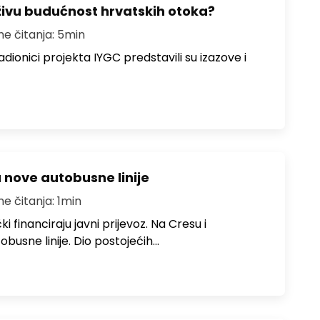
živu budućnost hrvatskih otoka?
me čitanja: 5min
dionici projekta IYGC predstavili su izazove i
u nove autobusne linije
me čitanja: 1min
i financiraju javni prijevoz. Na Cresu i
obusne linije. Dio postojećih…