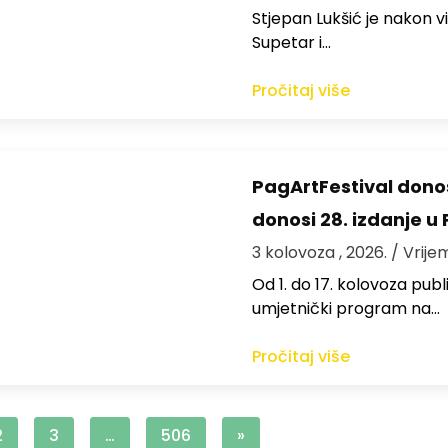
St​jepan Lukšić je nakon 
Supetar i…
Pročitaj više
PagArtFestival donos
donosi 28. izdanje u
3 kolovoza , 2026.
/ Vrije
Od 1. do 17. kolovoza publi
umjetnički program na…
Pročitaj više
2
3
…
506
»