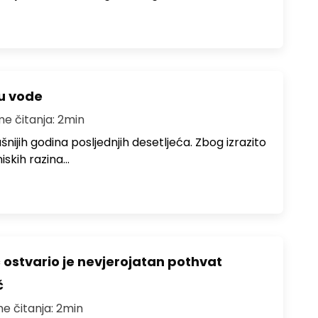
ju vode
me čitanja: 2min
ušnijih godina posljednjih desetljeća. Zbog izrazito
iskih razina…
ć ostvario je nevjerojatan pothvat
č
me čitanja: 2min