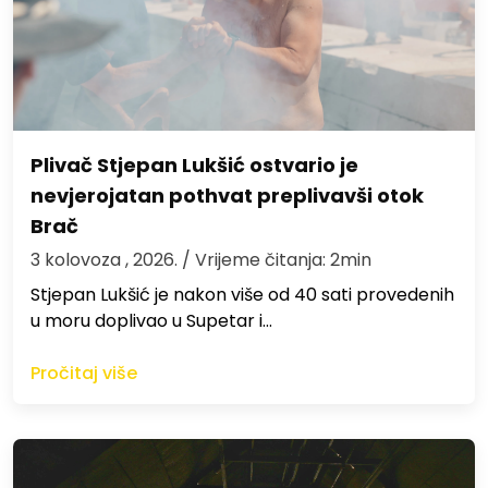
Plivač Stjepan Lukšić ostvario je
nevjerojatan pothvat preplivavši otok
Brač
3 kolovoza , 2026.
/ Vrijeme čitanja: 2min
St​jepan Lukšić je nakon više od 40 sati provedenih
u moru doplivao u Supetar i…
Pročitaj više