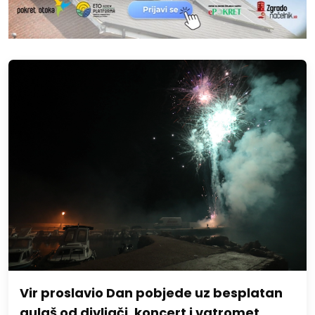
Vir proslavio Dan pobjede uz besplatan
gulaš od divljači, koncert i vatromet