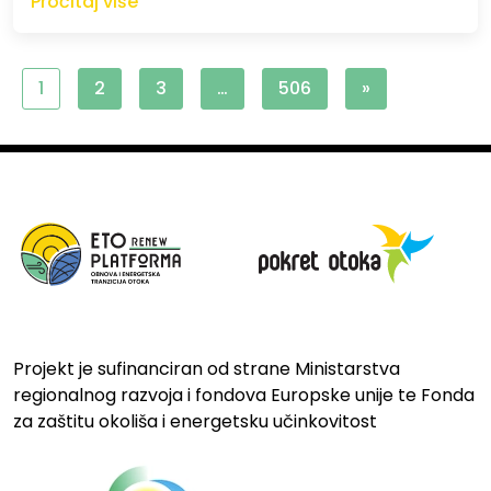
Pročitaj više
1
2
3
…
506
»
Projekt je sufinanciran od strane Ministarstva
regionalnog razvoja i fondova Europske unije te Fonda
za zaštitu okoliša i energetsku učinkovitost