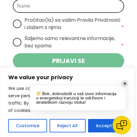
Pročitao(la) sa vašim Pravila Privatnosti 
i slažem s njima
*
Šaljemo samo relevantne informacije, 
bez spama
*
PRIJAVI SE
We value your privacy
Klikom na gumb dajete suglasnost za
✕
primanje novosti Pokreta Otoka te se
We use cookies to enhance your browsing experience,
Bok, dobrodošli u vaš izvor informacija
politikom privatnosti.
slažete s
serve personalized ads or content, and analyze our
o energetskoj tranziciji te održivom i
strateškom razvoju otoka!
traffic. By clicking "Accept All", you consent to our use
DRUŠTVENE MREŽE
of cookies.
Customize
Reject All
Accept All