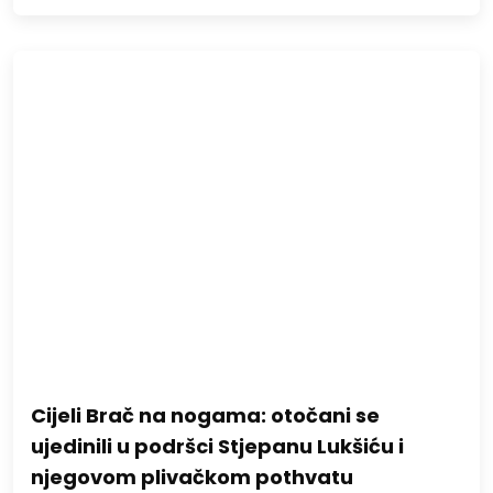
Cijeli Brač na nogama: otočani se
ujedinili u podršci Stjepanu Lukšiću i
njegovom plivačkom pothvatu