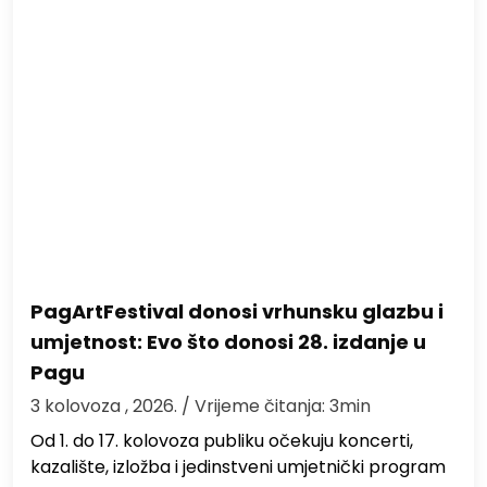
PagArtFestival donosi vrhunsku glazbu i
umjetnost: Evo što donosi 28. izdanje u
Pagu
3 kolovoza , 2026.
/ Vrijeme čitanja: 3min
Od 1. do 17. kolovoza publiku očekuju koncerti,
kazalište, izložba i jedinstveni umjetnički program