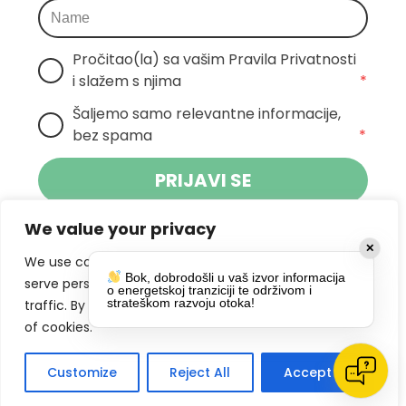
Pročitao(la) sa vašim Pravila Privatnosti 
i slažem s njima
*
Šaljemo samo relevantne informacije, 
bez spama
*
PRIJAVI SE
We value your privacy
Klikom na gumb dajete suglasnost za
✕
primanje novosti Pokreta Otoka te se
We use cookies to enhance your browsing experience,
Bok, dobrodošli u vaš izvor informacija
politikom privatnosti.
slažete s
serve personalized ads or content, and analyze our
o energetskoj tranziciji te održivom i
strateškom razvoju otoka!
traffic. By clicking "Accept All", you consent to our use
DRUŠTVENE MREŽE
of cookies.
Customize
Reject All
Accept All