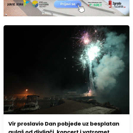
Vir proslavio Dan pobjede uz besplatan
gulaš od divljači, koncert i vatromet