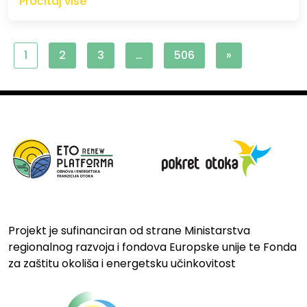
Pročitaj više
1
2
3
…
506
»
Projekt je sufinanciran od strane Ministarstva
regionalnog razvoja i fondova Europske unije te Fonda
za zaštitu okoliša i energetsku učinkovitost