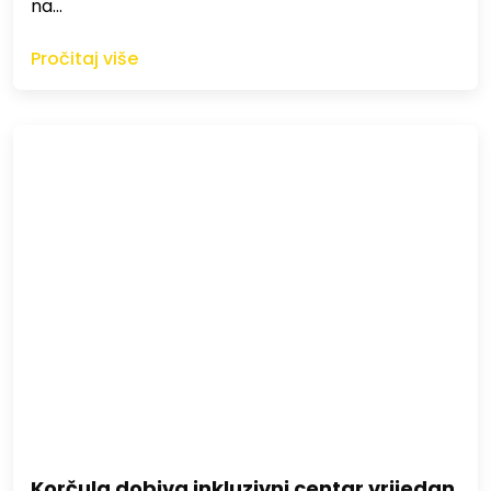
na…
Pročitaj više
Korčula dobiva inkluzivni centar vrijedan