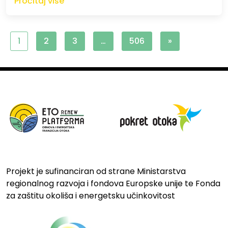
Pročitaj više
1
2
3
…
506
»
Projekt je sufinanciran od strane Ministarstva
regionalnog razvoja i fondova Europske unije te Fonda
za zaštitu okoliša i energetsku učinkovitost