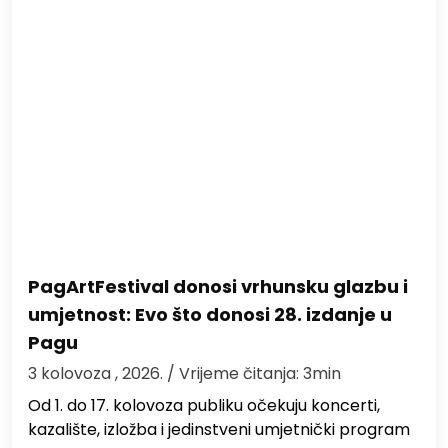
PagArtFestival donosi vrhunsku glazbu i
umjetnost: Evo što donosi 28. izdanje u
Pagu
3 kolovoza , 2026.
/ Vrijeme čitanja: 3min
Od 1. do 17. kolovoza publiku očekuju koncerti,
kazalište, izložba i jedinstveni umjetnički program