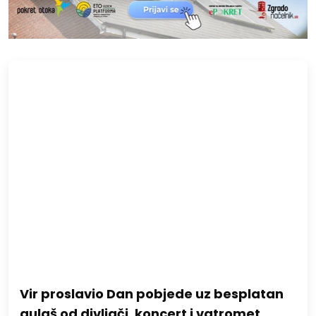
Vir proslavio Dan pobjede uz besplatan
gulaš od divljači, koncert i vatromet