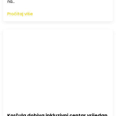
na…
Pročitaj više
Korčula dobiva inkluzivni centar vrijedan