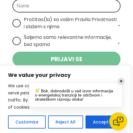
Pročitao(la) sa vašim Pravila Privatnosti 
i slažem s njima
*
Šaljemo samo relevantne informacije, 
bez spama
*
PRIJAVI SE
We value your privacy
Klikom na gumb dajete suglasnost za
✕
primanje novosti Pokreta Otoka te se
We use cookies to enhance your browsing experience,
Bok, dobrodošli u vaš izvor informacija
politikom privatnosti.
slažete s
serve personalized ads or content, and analyze our
o energetskoj tranziciji te održivom i
strateškom razvoju otoka!
traffic. By clicking "Accept All", you consent to our use
DRUŠTVENE MREŽE
of cookies.
Customize
Reject All
Accept All