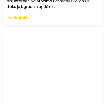
brži internet. Na otocima Pašmanu i Ugljanu u
tijeku je izgradnja optičke…
Pročitaj više