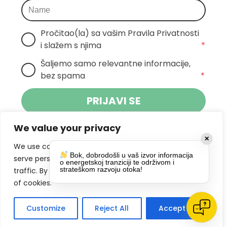
Pročitao(la) sa vašim Pravila Privatnosti 
i slažem s njima
*
Šaljemo samo relevantne informacije, 
bez spama
*
PRIJAVI SE
We value your privacy
Klikom na gumb dajete suglasnost za
✕
primanje novosti Pokreta Otoka te se
We use cookies to enhance your browsing experience,
Bok, dobrodošli u vaš izvor informacija
politikom privatnosti.
slažete s
serve personalized ads or content, and analyze our
o energetskoj tranziciji te održivom i
strateškom razvoju otoka!
traffic. By clicking "Accept All", you consent to our use
DRUŠTVENE MREŽE
of cookies.
Customize
Reject All
Accept All