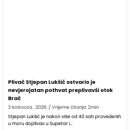
Plivač Stjepan Lukšić ostvario je
nevjerojatan pothvat preplivavši otok
Brač
3 kolovoza , 2026.
/ Vrijeme čitanja: 2min
St​jepan Lukšić je nakon više od 40 sati provedenih
u moru doplivao u Supetar i…