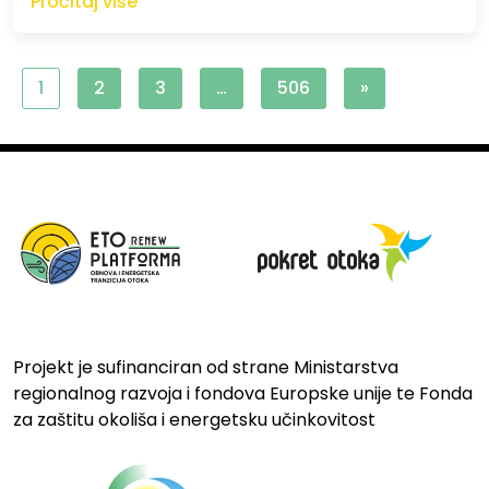
Pročitaj više
1
2
3
…
506
»
Projekt je sufinanciran od strane Ministarstva
regionalnog razvoja i fondova Europske unije te Fonda
za zaštitu okoliša i energetsku učinkovitost