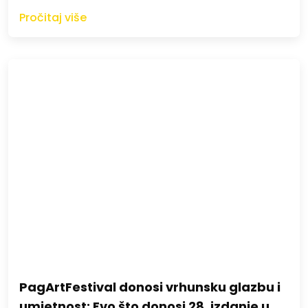
Pročitaj više
PagArtFestival donosi vrhunsku glazbu i
umjetnost: Evo što donosi 28. izdanje u