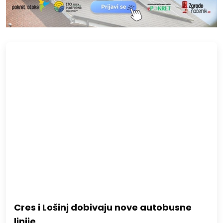
Cres i Lošinj dobivaju nove autobusne
linije