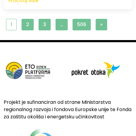
Pročitaj više
1
2
3
…
506
»
Projekt je sufinanciran od strane Ministarstva
regionalnog razvoja i fondova Europske unije te Fonda
za zaštitu okoliša i energetsku učinkovitost