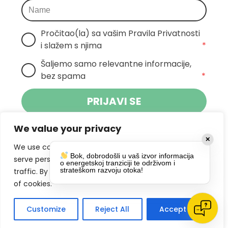
Pročitao(la) sa vašim Pravila Privatnosti 
i slažem s njima
*
Šaljemo samo relevantne informacije, 
bez spama
*
PRIJAVI SE
We value your privacy
Klikom na gumb dajete suglasnost za
✕
primanje novosti Pokreta Otoka te se
We use cookies to enhance your browsing experience,
Bok, dobrodošli u vaš izvor informacija
politikom privatnosti.
slažete s
serve personalized ads or content, and analyze our
o energetskoj tranziciji te održivom i
strateškom razvoju otoka!
traffic. By clicking "Accept All", you consent to our use
DRUŠTVENE MREŽE
of cookies.
Customize
Reject All
Accept All