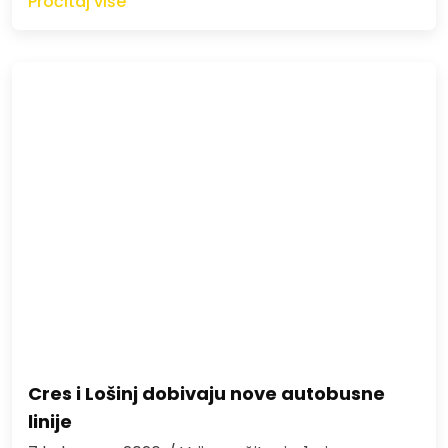
Pročitaj više
Cres i Lošinj dobivaju nove autobusne
linije