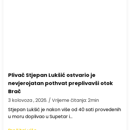
Plivač Stjepan Lukšić ostvario je
nevjerojatan pothvat preplivavši otok
Brač
3 kolovoza , 2026.
/ Vrijeme čitanja: 2min
St​jepan Lukšić je nakon više od 40 sati provedenih
u moru doplivao u Supetar i…