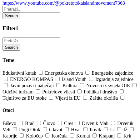
https://www.youtube.com/@pokretotokaislandmovement7363
Pretraži:
Search
Filteri
Pretraži:
Search
Teme
Edukativni kutak
Energetska obnova
Energetske zajednice
ENERGO KOMPAS
Island Youth
Izgradnja zajednice
Javni pozivi i natječaji
Kultura
Novosti iz svijeta OIE
Održivi turizam
Pokretove vijesti
Politika i društvo
Tajništvo za EU otoke
Vijesti iz EU
Zaštita okoliša
Otoci
Biševo
Brač
Čiovo
Cres
Drvenik Mali
Drvenik
Veli
Dugi Otok
Glavat
Hvar
Ilovik
Ist
Iž
Kaprije
Koločep
Korčula
Kornat
Krapanj
Krk