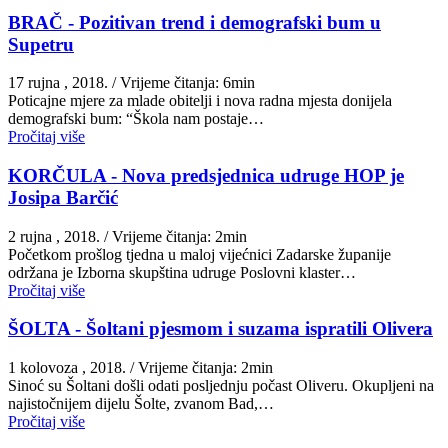
BRAČ - Pozitivan trend i demografski bum u
Supetru
17 rujna , 2018.
/ Vrijeme čitanja: 6min
Poticajne mjere za mlade obitelji i nova radna mjesta donijela
demografski bum: “Škola nam postaje…
Pročitaj više
KORČULA - Nova predsjednica udruge HOP je
Josipa Barčić
2 rujna , 2018.
/ Vrijeme čitanja: 2min
Početkom prošlog tjedna u maloj vijećnici Zadarske županije
održana je Izborna skupština udruge Poslovni klaster…
Pročitaj više
ŠOLTA - Šoltani pjesmom i suzama ispratili Olivera
1 kolovoza , 2018.
/ Vrijeme čitanja: 2min
Sinoć su Šoltani došli odati posljednju počast Oliveru. Okupljeni na
najistočnijem dijelu Šolte, zvanom Bad,…
Pročitaj više