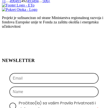
«
1
…
490
491
492
493
494
…
506
»
Projekt je sufinanciran od strane Ministarstva regionalnog razvoja i
fondova Europske unije te Fonda za zaštitu okoliša i energetsku
učinkovitost
NEWSLETTER
Pročitao(la) sa vašim Pravila Privatnosti i 