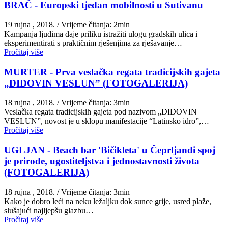
BRAČ - Europski tjedan mobilnosti u Sutivanu
19 rujna , 2018.
/ Vrijeme čitanja: 2min
Kampanja ljudima daje priliku istražiti ulogu gradskih ulica i
eksperimentirati s praktičnim rješenjima za rješavanje…
Pročitaj više
MURTER - Prva veslačka regata tradicijskih gajeta
„DIDOVIN VESLUN” (FOTOGALERIJA)
18 rujna , 2018.
/ Vrijeme čitanja: 3min
Veslačka regata tradicijskih gajeta pod nazivom „DIDOVIN
VESLUN”, novost je u sklopu manifestacije “Latinsko idro”,…
Pročitaj više
UGLJAN - Beach bar 'Bičikleta' u Čeprljandi spoj
je prirode, ugostiteljstva i jednostavnosti života
(FOTOGALERIJA)
18 rujna , 2018.
/ Vrijeme čitanja: 3min
Kako je dobro leći na neku ležaljku dok sunce grije, usred plaže,
slušajući najljepšu glazbu…
Pročitaj više