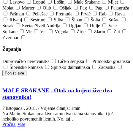
Lastovo
Lopud
Lošinj
Male Srakane
Mljet
Molat
Murter
Olib
Ošljak
Pag
Pag
Palagruža
Pašman
Pelješac
Premuda
Prvić
Rab
Rava
Rivanj
Sestrunj
Silba
Šipan
Šolta
Sušac
Susak
Svetac/Sveti Andrija
Ugljan
Unije
Vele
Srakane
Vir
Vis
Vrgada
Žirje
Zlarin
Žut
Zverinac
Županija
Dubrovačko-neretvanska
Ličko-senjska
Primorsko-goranska
Šibensko-kninska
Splitsko-dalmatinska
Zadarska
Poništi sve
MALE SRAKANE - Otok na kojem žive dva
stanovnika!
7 listopada , 2018.
/ Vrijeme čitanja: 1min
Na Malim Srakanama žive samo dva stalna stanovnika i još
nekoliko povremenih ljetnih. No, taj…
Pročitaj više