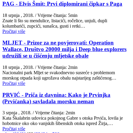
PAG - Elvis Šmit: Prvi diplomirani čipkar s Paga
18 srpnja , 2018.
/ Vrijeme čitanja: 5min
Znate li što su mendulice, listacići, ročelice, unjuli, dupli
kolumbarići, zupcići, sunašca, gusti i retki…
Pročitaj više
MLJET - Prizor za ne povjerovati: Operation
Wallace, Društvo 20000 milja i Deep blue explorers
udružili se u čišćenju mljetske obale
18 srpnja , 2018.
/ Vrijeme čitanja: 2min
Nacionalni park Mljet se svakodnevno susreće s problemom
morskog otpada koji ugrožava obalu najstarijeg zaštićenog…
Pročitaj više
PRVIĆ - Priča iz davnina: Kako je Prvinjka
(Prvićanka) savladala morsku neman
3 srpnja , 2018.
/ Vrijeme čitanja: 2min
Kata Škalabrin udovica pokojnog Gabre s otoka Prvića, lovila je
hobotnice oko oko vanjskih šibenskih otoka ispred Žirja,…
Pročitaj više