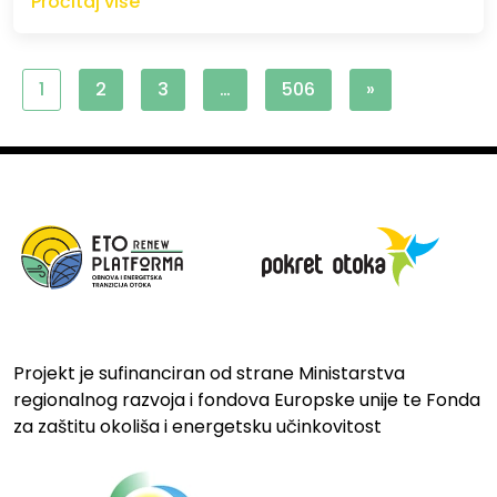
Pročitaj više
1
2
3
…
506
»
Projekt je sufinanciran od strane Ministarstva
regionalnog razvoja i fondova Europske unije te Fonda
za zaštitu okoliša i energetsku učinkovitost