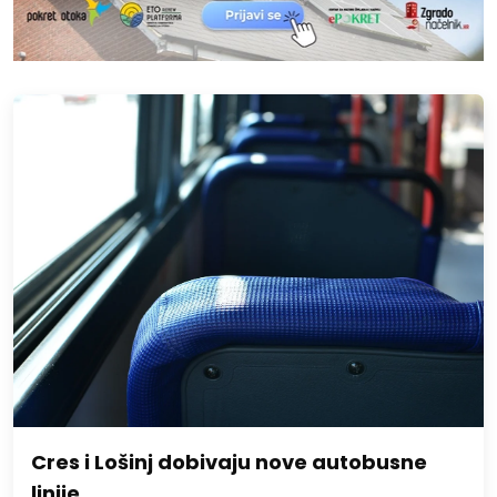
Cres i Lošinj dobivaju nove autobusne
linije