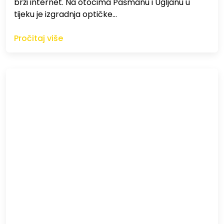
brži internet. Na otocima Pašmanu i Ugljanu u
tijeku je izgradnja optičke…
Pročitaj više