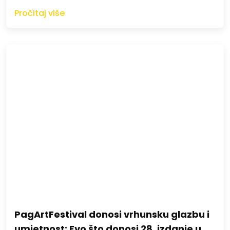
Pročitaj više
PagArtFestival donosi vrhunsku glazbu i
umjetnost: Evo što donosi 28. izdanje u