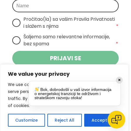
Pročitao(la) sa vašim Pravila Privatnosti 
i slažem s njima
*
Šaljemo samo relevantne informacije, 
bez spama
*
PRIJAVI SE
We value your privacy
Klikom na gumb dajete suglasnost za
✕
primanje novosti Pokreta Otoka te se
We use cookies to enhance your browsing experience,
Bok, dobrodošli u vaš izvor informacija
politikom privatnosti.
slažete s
serve personalized ads or content, and analyze our
o energetskoj tranziciji te održivom i
strateškom razvoju otoka!
traffic. By clicking "Accept All", you consent to our use
DRUŠTVENE MREŽE
of cookies.
Customize
Reject All
Accept All