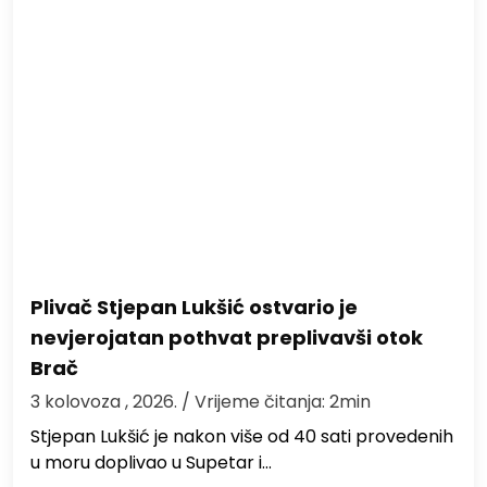
Plivač Stjepan Lukšić ostvario je
nevjerojatan pothvat preplivavši otok
Brač
3 kolovoza , 2026.
/ Vrijeme čitanja: 2min
St​jepan Lukšić je nakon više od 40 sati provedenih
u moru doplivao u Supetar i…