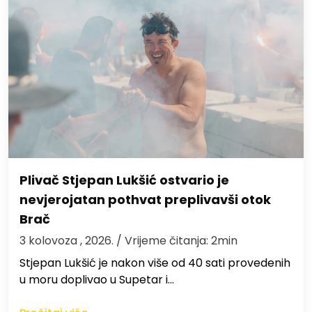
Plivač Stjepan Lukšić ostvario je
nevjerojatan pothvat preplivavši otok
Brač
3 kolovoza , 2026.
/ Vrijeme čitanja: 2min
St​jepan Lukšić je nakon više od 40 sati provedenih
u moru doplivao u Supetar i…