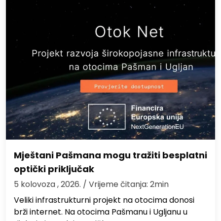
Mještani Pašmana mogu tražiti besplatni
optički priključak
5 kolovoza , 2026.
/ Vrijeme čitanja: 2min
Veliki infrastrukturni projekt na otocima donosi
brži internet. Na otocima Pašmanu i Ugljanu u