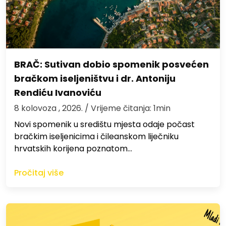
BRAČ: Sutivan dobio spomenik posvećen
bračkom iseljeništvu i dr. Antoniju
Rendiću Ivanoviću
8 kolovoza , 2026.
/ Vrijeme čitanja: 1min
Novi spomenik u središtu mjesta odaje počast
bračkim iseljenicima i čileanskom liječniku
hrvatskih korijena poznatom…
Pročitaj više