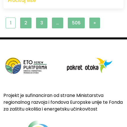
Pročitaj više
1
2
3
…
506
»
Projekt je sufinanciran od strane Ministarstva
regionalnog razvoja i fondova Europske unije te Fonda
za zaštitu okoliša i energetsku učinkovitost