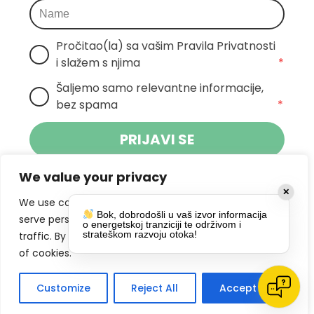
Pročitao(la) sa vašim Pravila Privatnosti 
i slažem s njima
*
Šaljemo samo relevantne informacije, 
bez spama
*
PRIJAVI SE
We value your privacy
Klikom na gumb dajete suglasnost za
✕
primanje novosti Pokreta Otoka te se
We use cookies to enhance your browsing experience,
Bok, dobrodošli u vaš izvor informacija
politikom privatnosti.
slažete s
serve personalized ads or content, and analyze our
o energetskoj tranziciji te održivom i
strateškom razvoju otoka!
traffic. By clicking "Accept All", you consent to our use
DRUŠTVENE MREŽE
of cookies.
Customize
Reject All
Accept All