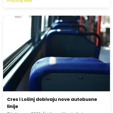
Pročitaj više
Cres i Lošinj dobivaju nove autobusne
linije