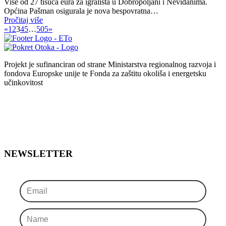
Više od 27 tisuća eura za igrališta u Dobropoljani i Neviđanima.
Općina Pašman osigurala je nova bespovratna…
Pročitaj više
«
1
2
3
4
5
…
505
»
Projekt je sufinanciran od strane Ministarstva regionalnog razvoja i
fondova Europske unije te Fonda za zaštitu okoliša i energetsku
učinkovitost
NEWSLETTER