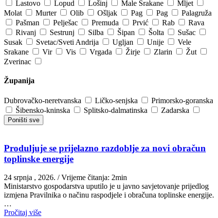
Lastovo
Lopud
Lošinj
Male Srakane
Mljet
Molat
Murter
Olib
Ošljak
Pag
Pag
Palagruža
Pašman
Pelješac
Premuda
Prvić
Rab
Rava
Rivanj
Sestrunj
Silba
Šipan
Šolta
Sušac
Susak
Svetac/Sveti Andrija
Ugljan
Unije
Vele
Srakane
Vir
Vis
Vrgada
Žirje
Zlarin
Žut
Zverinac
Županija
Dubrovačko-neretvanska
Ličko-senjska
Primorsko-goranska
Šibensko-kninska
Splitsko-dalmatinska
Zadarska
Poništi sve
Produljuje se prijelazno razdoblje za novi obračun
toplinske energije
24 srpnja , 2026.
/ Vrijeme čitanja: 2min
Ministarstvo gospodarstva uputilo je u javno savjetovanje prijedlog
izmjena Pravilnika o načinu raspodjele i obračuna toplinske energije.
…
Pročitaj više