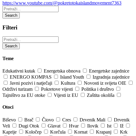
https://www.youtube.com/@pokretotokaislandmovement7363
Pretraži:
Search
Filteri
Pretraži:
Search
Teme
Edukativni kutak
Energetska obnova
Energetske zajednice
ENERGO KOMPAS
Island Youth
Izgradnja zajednice
Javni pozivi i natječaji
Kultura
Novosti iz svijeta OIE
Održivi turizam
Pokretove vijesti
Politika i društvo
Tajništvo za EU otoke
Vijesti iz EU
Zaštita okoliša
Otoci
Biševo
Brač
Čiovo
Cres
Drvenik Mali
Drvenik
Veli
Dugi Otok
Glavat
Hvar
Ilovik
Ist
Iž
Kaprije
Koločep
Korčula
Kornat
Krapanj
Krk