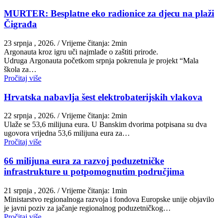
MURTER: Besplatne eko radionice za djecu na plaži
Čigrađa
23 srpnja , 2026.
/ Vrijeme čitanja: 2min
Argonauta kroz igru uči najmlađe o zaštiti prirode.
Udruga Argonauta početkom srpnja pokrenula je projekt “Mala
škola za…
Pročitaj više
Hrvatska nabavlja šest elektrobaterijskih vlakova
22 srpnja , 2026.
/ Vrijeme čitanja: 2min
Ulaže se 53,6 milijuna eura. U Banskim dvorima potpisana su dva
ugovora vrijedna 53,6 milijuna eura za…
Pročitaj više
66 milijuna eura za razvoj poduzetničke
infrastrukture u potpomognutim područjima
21 srpnja , 2026.
/ Vrijeme čitanja: 1min
Ministarstvo regionalnoga razvoja i fondova Europske unije objavilo
je javni poziv za jačanje regionalnog poduzetničkog…
Pročitaj više