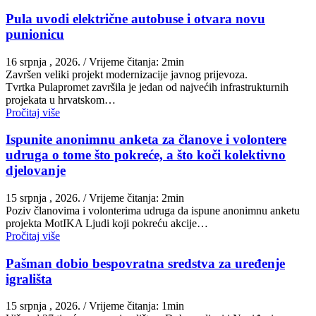
Pula uvodi električne autobuse i otvara novu
punionicu
16 srpnja , 2026.
/ Vrijeme čitanja: 2min
Završen veliki projekt modernizacije javnog prijevoza.
Tvrtka Pulapromet završila je jedan od najvećih infrastrukturnih
projekata u hrvatskom…
Pročitaj više
Ispunite anonimnu anketa za članove i volontere
udruga o tome što pokreće, a što koči kolektivno
djelovanje
15 srpnja , 2026.
/ Vrijeme čitanja: 2min
Poziv članovima i volonterima udruga da ispune anonimnu anketu
projekta MotIKA Ljudi koji pokreću akcije…
Pročitaj više
Pašman dobio bespovratna sredstva za uređenje
igrališta
15 srpnja , 2026.
/ Vrijeme čitanja: 1min