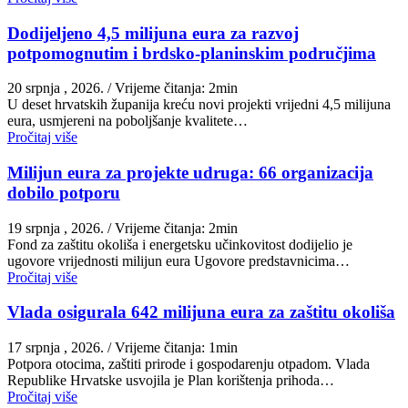
Dodijeljeno 4,5 milijuna eura za razvoj
potpomognutim i brdsko-planinskim područjima
20 srpnja , 2026.
/ Vrijeme čitanja: 2min
U deset hrvatskih županija kreću novi projekti vrijedni 4,5 milijuna
eura, usmjereni na poboljšanje kvalitete…
Pročitaj više
Milijun eura za projekte udruga: 66 organizacija
dobilo potporu
19 srpnja , 2026.
/ Vrijeme čitanja: 2min
Fond za zaštitu okoliša i energetsku učinkovitost dodijelio je
ugovore vrijednosti milijun eura Ugovore predstavnicima…
Pročitaj više
Vlada osigurala 642 milijuna eura za zaštitu okoliša
17 srpnja , 2026.
/ Vrijeme čitanja: 1min
Potpora otocima, zaštiti prirode i gospodarenju otpadom. Vlada
Republike Hrvatske usvojila je Plan korištenja prihoda…
Pročitaj više