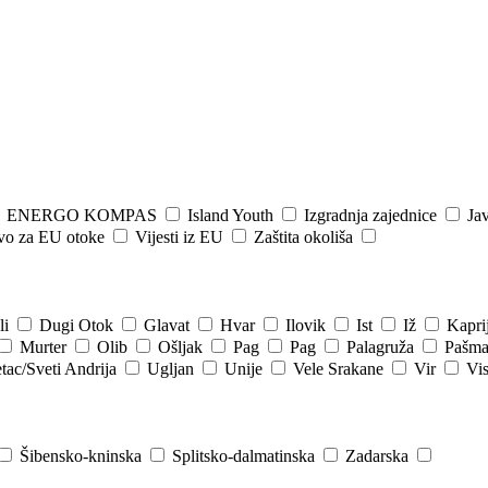
ENERGO KOMPAS
Island Youth
Izgradnja zajednice
Jav
tvo za EU otoke
Vijesti iz EU
Zaštita okoliša
li
Dugi Otok
Glavat
Hvar
Ilovik
Ist
Iž
Kapri
Murter
Olib
Ošljak
Pag
Pag
Palagruža
Pašm
tac/Sveti Andrija
Ugljan
Unije
Vele Srakane
Vir
Vi
Šibensko-kninska
Splitsko-dalmatinska
Zadarska