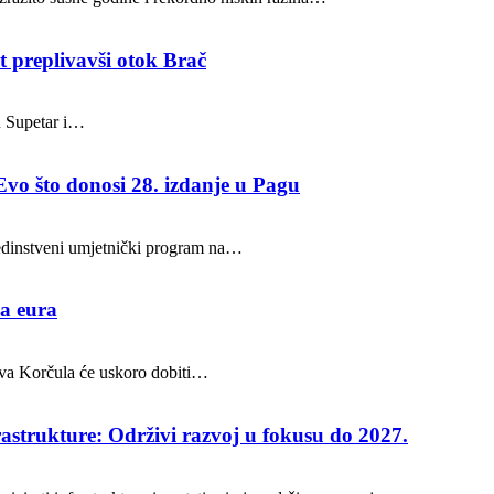
t preplivavši otok Brač
u Supetar i…
Evo što donosi 28. izdanje u Pagu
 jedinstveni umjetnički program na…
na eura
stava Korčula će uskoro dobiti…
rastrukture: Održivi razvoj u fokusu do 2027.