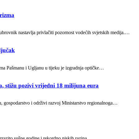
urizma
brovnik nastavlja privlačiti pozornost vodećih svjetskih medija.…
ljučak
ocima Pašmanu i Ugljanu u tijeku je izgradnja optičke…
, stižu pozivi vrijedni 18 milijuna eura
ru, gospodarstvo i održivi razvoj Ministarstvo regionalnoga…
 izrazito sušne godine i rekordno niskih razina…