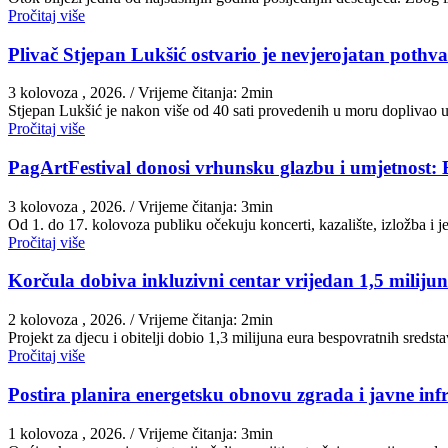
Pročitaj više
Plivač Stjepan Lukšić ostvario je nevjerojatan pothva
3 kolovoza , 2026.
/ Vrijeme čitanja: 2min
St​jepan Lukšić je nakon više od 40 sati provedenih u moru doplivao 
Pročitaj više
PagArtFestival donosi vrhunsku glazbu i umjetnost: 
3 kolovoza , 2026.
/ Vrijeme čitanja: 3min
Od 1. do 17. kolovoza publiku očekuju koncerti, kazalište, izložba i
Pročitaj više
Korčula dobiva inkluzivni centar vrijedan 1,5 miliju
2 kolovoza , 2026.
/ Vrijeme čitanja: 2min
Projekt za djecu i obitelji dobio 1,3 milijuna eura bespovratnih sred
Pročitaj više
Postira planira energetsku obnovu zgrada i javne inf
1 kolovoza , 2026.
/ Vrijeme čitanja: 3min