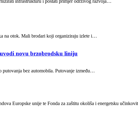
nizirati infrastrukturu i postati primjer održivog razvoja…
a na otok. Mali brodari koji organiziraju izlete i…
 uvodi novu brzobrodsku liniju
tvo putovanja bez automobila. Putovanje između…
ondova Europske unije te Fonda za zaštitu okoliša i energetsku učinkovit