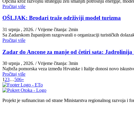
Općina kroz razvojnu strategiju želi smanjiti potrošnju energije, moder
Pročitaj više
OŠLJAK: Brodari traže održiviji model turizma
31 srpnja , 2026.
/ Vrijeme čitanja: 2min
Sa Zadarskom županijom razgovarali o organizaciji turističkih dolazak
Pročitaj više
Zadar do Ancone za manje od četiri sata: Jadrolinija
30 srpnja , 2026.
/ Vrijeme čitanja: 3min
Najbrža pomorska veza između Hrvatske i Italije donosi novo iskus
Pročitaj više
1
2
3
…
506
»
Projekt je sufinanciran od strane Ministarstva regionalnog razvoja i f