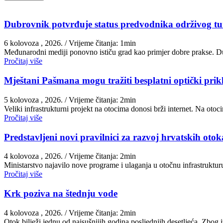
Dubrovnik potvrđuje status predvodnika održivog t
6 kolovoza , 2026.
/ Vrijeme čitanja: 1min
Međunarodni mediji ponovno ističu grad kao primjer dobre prakse. Du
Pročitaj više
Mještani Pašmana mogu tražiti besplatni optički prik
5 kolovoza , 2026.
/ Vrijeme čitanja: 2min
Veliki infrastrukturni projekt na otocima donosi brži internet. Na ot
Pročitaj više
Predstavljeni novi pravilnici za razvoj hrvatskih otoka
4 kolovoza , 2026.
/ Vrijeme čitanja: 2min
Ministarstvo najavilo nove programe i ulaganja u otočnu infrastruktu
Pročitaj više
Krk poziva na štednju vode
4 kolovoza , 2026.
/ Vrijeme čitanja: 2min
Otok bilježi jednu od najsušnijih godina posljednjih desetljeća. Zbog