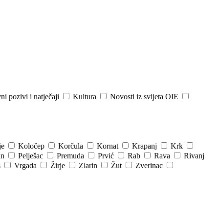
ni pozivi i natječaji
Kultura
Novosti iz svijeta OIE
je
Koločep
Korčula
Kornat
Krapanj
Krk
an
Pelješac
Premuda
Prvić
Rab
Rava
Rivanj
s
Vrgada
Žirje
Zlarin
Žut
Zverinac