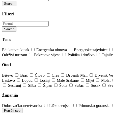
Search
Filteri
Pretraži:
Search
Teme
Edukativni kutak
Energetska obnova
Energetske zajednice
Održivi turizam
Pokretove vijesti
Politika i društvo
Tajniš
Otoci
Biševo
Brač
Čiovo
Cres
Drvenik Mali
Drvenik Ve
Lastovo
Lopud
Lošinj
Male Srakane
Mljet
Molat
Sestrunj
Silba
Šipan
Šolta
Sušac
Susak
Sve
Županija
Dubrovačko-neretvanska
Ličko-senjska
Primorsko-goranska
Poništi sve