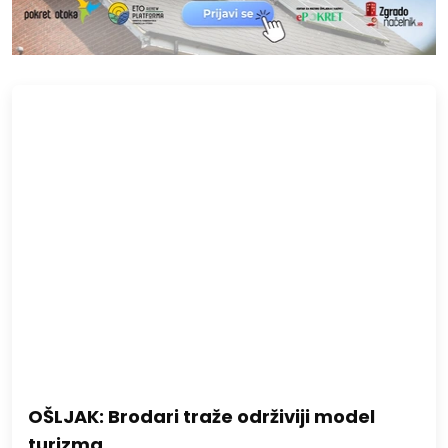
OŠLJAK: Brodari traže održiviji model
turizma