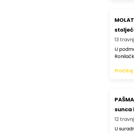
MOLAT 
stolje
13 travnj
U podmor
Ronilačk
Pročitaj
PAŠMAN
sunca 
12 travnj
U suradn