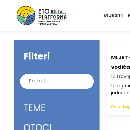
VIJESTI
Filteri
MLJET 
vodiča
16 travnj
Pretraži:
U organi
jednodne
TEME
Pročitaj
OTOCI