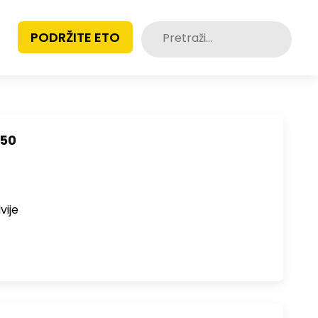
Pretraži:
PODRŽITE ETO
150
vije