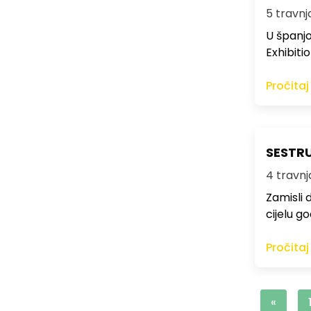
5 travnja
U španjo
Exhibiti
Pročitaj
SESTRU
4 travnja
Zamisli 
cijelu g
Pročitaj
«