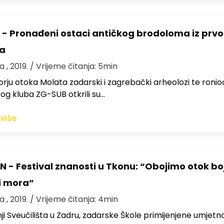
- Pronađeni ostaci antičkog brodoloma iz prv
ća
a , 2019.
/ Vrijeme čitanja: 5min
ju otoka Molata zadarski i zagrebački arheolozi te ronio
og kluba ZG-SUB otkrili su…
 više
 - Festival znanosti u Tkonu: “Obojimo otok b
i mora”
a , 2019.
/ Vrijeme čitanja: 4min
ji Sveučilišta u Zadru, zadarske Škole primijenjene umjetnos