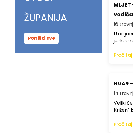
MLJET 
vodiča
ŽUPANIJA
16 travnj
U organi
Poništi sve
jednodne
Pročitaj
HVAR -
14 travnj
Veliki č
Križen” 
Pročitaj