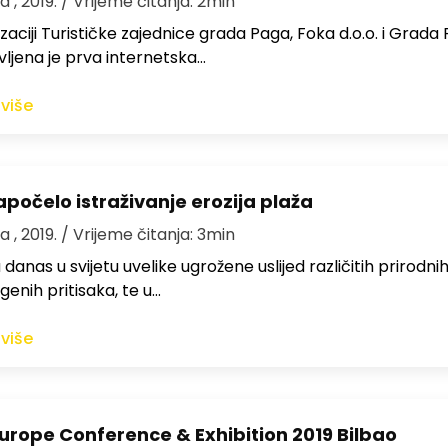
a , 2019.
/ Vrijeme čitanja: 2min
zaciji Turističke zajednice grada Paga, Foka d.o.o. i Grada
ljena je prva internetska…
 više
apočelo istraživanje erozija plaža
a , 2019.
/ Vrijeme čitanja: 3min
danas u svijetu uvelike ugrožene uslijed različitih prirodnih
enih pritisaka, te u…
 više
urope Conference & Exhibition 2019 Bilbao