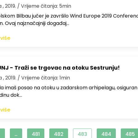
 , 2019.
/ Vrijeme čitanja: 5min
lskom Bilbau jučer je završilo Wind Europe 2019 Conferen
on. Ovaj najznačajniji događaj…
 više
NJ - Traži se trgovac na otoku Sestrunju!
 , 2019.
/ Vrijeme čitanja: 1min
da imaš posao na otoku u zadarskom arhipelagu, osiguran
odinu dok…
 više
1
…
481
482
483
484
485