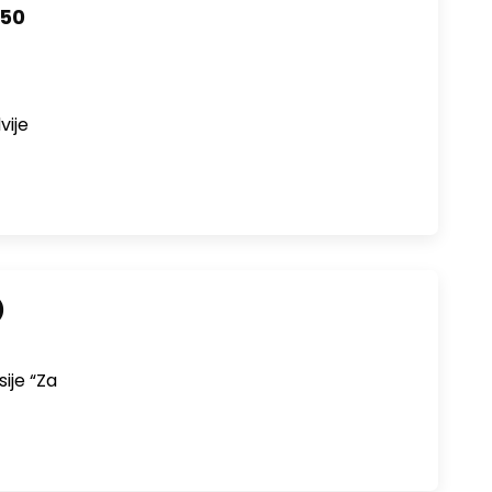
150
vije
)
ije “Za