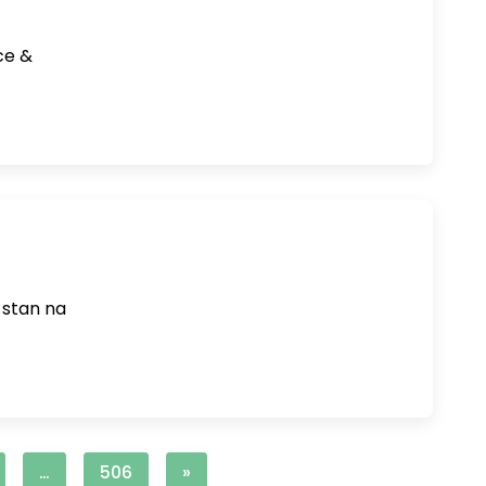
ce &
 stan na
…
506
»