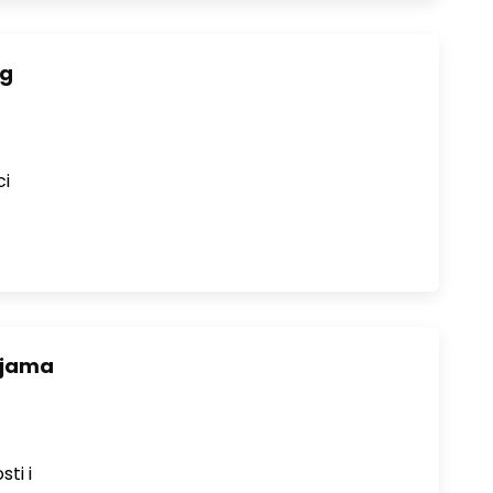
og
ci
ojama
ti i