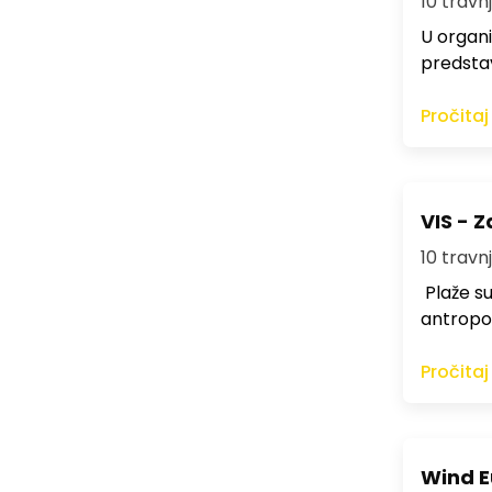
10 travnj
U organi
predstav
Pročitaj
VIS - Z
10 travnj
Plaže su 
antropog
Pročitaj
Wind E