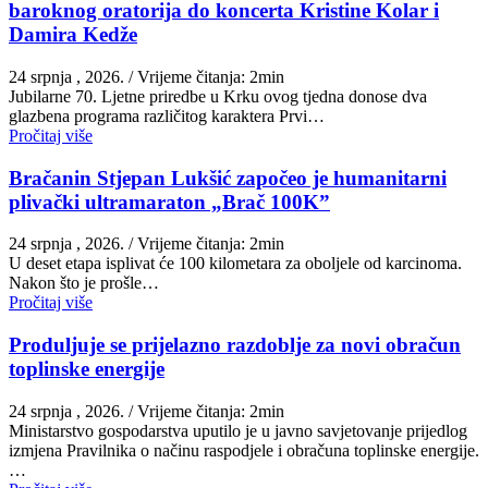
baroknog oratorija do koncerta Kristine Kolar i
Damira Kedže
24 srpnja , 2026.
/ Vrijeme čitanja: 2min
Jubilarne 70. Ljetne priredbe u Krku ovog tjedna donose dva
glazbena programa različitog karaktera Prvi…
Pročitaj više
Bračanin Stjepan Lukšić započeo je humanitarni
plivački ultramaraton „Brač 100K”
24 srpnja , 2026.
/ Vrijeme čitanja: 2min
U deset etapa isplivat će 100 kilometara za oboljele od karcinoma.
Nakon što je prošle…
Pročitaj više
Produljuje se prijelazno razdoblje za novi obračun
toplinske energije
24 srpnja , 2026.
/ Vrijeme čitanja: 2min
Ministarstvo gospodarstva uputilo je u javno savjetovanje prijedlog
izmjena Pravilnika o načinu raspodjele i obračuna toplinske energije.
…