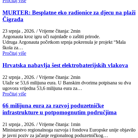
Pročitaj više
MURTER: Besplatne eko radionice za djecu na plaži
Čigrađa
23 srpnja , 2026.
/ Vrijeme čitanja: 2min
Argonauta kroz igru uči najmlađe o zaštiti prirode.
Udruga Argonauta početkom srpnja pokrenula je projekt “Mala
škola za…
Pročitaj više
Hrvatska nabavlja šest elektrobaterijskih vlakova
22 srpnja , 2026.
/ Vrijeme čitanja: 2min
Ulaže se 53,6 milijuna eura. U Banskim dvorima potpisana su dva
ugovora vrijedna 53,6 milijuna eura za…
Pročitaj više
66 milijuna eura za razvoj poduzetničke
infrastrukture u potpomognutim područjima
21 srpnja , 2026.
/ Vrijeme čitanja: 1min
Ministarstvo regionalnoga razvoja i fondova Europske unije objavilo
je javni poziv za jačanje regionalnog poduzetničkog…