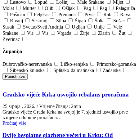
Lastovo
Lopud
Lošinj
Male Srakane
Mljet
Molat
Murter
Olib
Ošljak
Pag
Pag
Palagruža
Pašman
Pelješac
Premuda
Prvić
Rab
Rava
Rivanj
Sestrunj
Silba
Šipan
Šolta
Sušac
Susak
Svetac/Sveti Andrija
Ugljan
Unije
Vele
Srakane
Vir
Vis
Vrgada
Žirje
Zlarin
Žut
Zverinac
Županija
Dubrovačko-neretvanska
Ličko-senjska
Primorsko-goranska
Šibensko-kninska
Splitsko-dalmatinska
Zadarska
Poništi sve
Gradsko vijeće Krka usvojilo rebalans proračuna
25 srpnja , 2026.
/ Vrijeme čitanja: 2min
Gradsko vijeće Grada Krka na svojoj je 7. sjednici usvojilo prve
izmjene i dopune proračuna…
Pročitaj više
Dvije besplatne glazbene večeri u Krku: Od