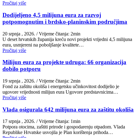
Pročitaj više
Dodijeljeno 4,5 milijuna eura za razvoj
potpomognutim i brdsko-planinskim područjima
20 srpnja , 2026.
/ Vrijeme čitanja: 2min
U deset hrvatskih županija kreću novi projekti vrijedni 4,5 milijuna
eura, usmjereni na poboljšanje kvalitete…
Pročitaj više
Milijun eura za projekte udruga: 66 organizacija
dobilo potporu
19 srpnja , 2026.
/ Vrijeme čitanja: 2min
Fond za zaštitu okoliša i energetsku učinkovitost dodijelio je
ugovore vrijednosti milijun eura Ugovore predstavnicima…
Pročitaj više
Vlada osigurala 642 milijuna eura za zaštitu okoliša
17 srpnja , 2026.
/ Vrijeme čitanja: 1min
Potpora otocima, zaštiti prirode i gospodarenju otpadom. Vlada
Republike Hrvatske usvojila je Plan korištenja prihoda…
Pročitaj više