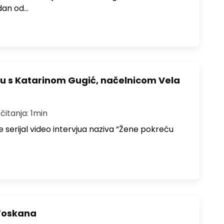
edan od…
ju s Katarinom Gugić, načelnicom Vela
čitanja: 1min
 serijal video intervjua naziva ”Žene pokreću
 Toskana