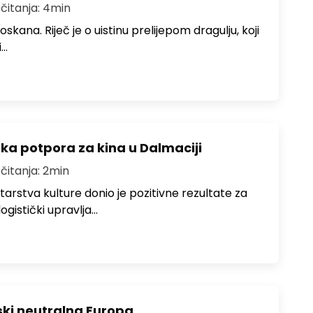
 čitanja: 4min
kana. Riječ je o uistinu prelijepom dragulju, koji
i…
ska potpora za kina u Dalmaciji
 čitanja: 2min
istarstva kulture donio je pozitivne rezultate za
ogistički upravlja…
ski neutralna Europa