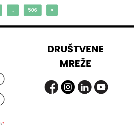
…
506
»
DRUŠTVENE
MREŽE
 
*