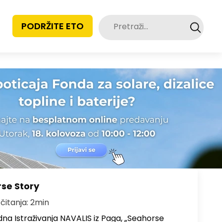
Pretraži:
PODRŽITE ETO
rse Story
 čitanja: 2min
na Istraživanja NAVALIS iz Paga, „Seahorse