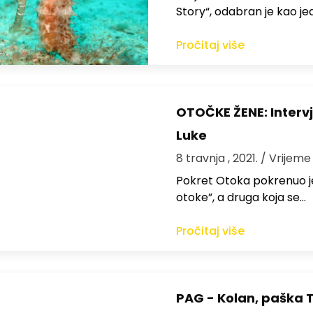
Story“, odabran je kao j
Pročitaj više
OTOČKE ŽENE: Interv
Luke
8 travnja , 2021.
/ Vrijeme 
Pokret Otoka pokrenuo je
otoke”, a druga koja se…
Pročitaj više
PAG - Kolan, paška