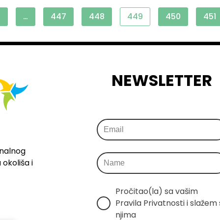
1
…
447
448
449
450
451
NEWSLETTER
onalnog
okoliša i
Pročitao(la) sa vašim 
Pravila Privatnosti i slažem s
njima