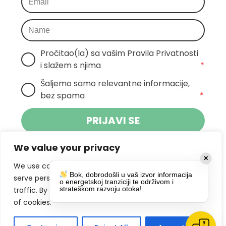
Pročitao(la) sa vašim Pravila Privatnosti 
i slažem s njima
*
Šaljemo samo relevantne informacije, 
bez spama
*
PRIJAVI SE
We value your privacy
Klikom na gumb dajete suglasnost za
✕
primanje novosti Pokreta Otoka te se
We use cookies to enhance your browsing experience,
Bok, dobrodošli u vaš izvor informacija
politikom privatnosti.
slažete s
serve personalized ads or content, and analyze our
o energetskoj tranziciji te održivom i
strateškom razvoju otoka!
traffic. By clicking "Accept All", you consent to our use
DRUŠTVENE MREŽE
of cookies.