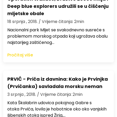
Deep blue explorers udružili se u čišćenju
mljetske obale
18 srpnja , 2018.
/ Vrijeme čitanja: 2min
Nacionalni park Mljet se svakodnevno susreće s
problemom morskog otpada koji ugrožava obalu
najstarijeg zaštićenog…
Pročitaj više
PRVIĆ - Priča iz davnina: Kako je Prvinjka
(Prvićanka) savladala morsku neman
3 srpnja , 2018.
/ Vrijeme čitanja: 2min
Kata Škalabrin udovica pokojnog Gabre s
otoka Prvića, lovila je hobotnice oko oko vanjskih
šibenskih otoka ispred Žirja,…