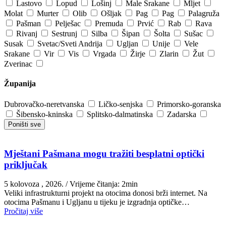
Lastovo
Lopud
Lošinj
Male Srakane
Mljet
Molat
Murter
Olib
Ošljak
Pag
Pag
Palagruža
Pašman
Pelješac
Premuda
Prvić
Rab
Rava
Rivanj
Sestrunj
Silba
Šipan
Šolta
Sušac
Susak
Svetac/Sveti Andrija
Ugljan
Unije
Vele
Srakane
Vir
Vis
Vrgada
Žirje
Zlarin
Žut
Zverinac
Županija
Dubrovačko-neretvanska
Ličko-senjska
Primorsko-goranska
Šibensko-kninska
Splitsko-dalmatinska
Zadarska
Poništi sve
Mještani Pašmana mogu tražiti besplatni optički
priključak
5 kolovoza , 2026.
/ Vrijeme čitanja: 2min
Veliki infrastrukturni projekt na otocima donosi brži internet. Na
otocima Pašmanu i Ugljanu u tijeku je izgradnja optičke…
Pročitaj više