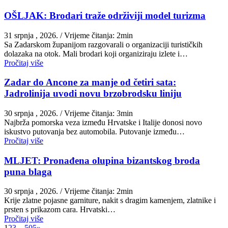
OŠLJAK: Brodari traže održiviji model turizma
31 srpnja , 2026.
/ Vrijeme čitanja: 2min
Sa Zadarskom županijom razgovarali o organizaciji turističkih
dolazaka na otok. Mali brodari koji organiziraju izlete i…
Pročitaj više
Zadar do Ancone za manje od četiri sata:
Jadrolinija uvodi novu brzobrodsku liniju
30 srpnja , 2026.
/ Vrijeme čitanja: 3min
Najbrža pomorska veza između Hrvatske i Italije donosi novo
iskustvo putovanja bez automobila. Putovanje između…
Pročitaj više
MLJET: Pronađena olupina bizantskog broda
puna blaga
30 srpnja , 2026.
/ Vrijeme čitanja: 2min
Krije zlatne pojasne garniture, nakit s dragim kamenjem, zlatnike i
prsten s prikazom cara. Hrvatski…
Pročitaj više
1
2
3
…
505
»