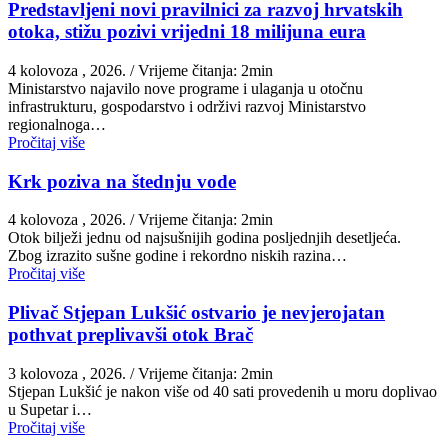
Predstavljeni novi pravilnici za razvoj hrvatskih
otoka, stižu pozivi vrijedni 18 milijuna eura
4 kolovoza , 2026.
/ Vrijeme čitanja: 2min
Ministarstvo najavilo nove programe i ulaganja u otočnu
infrastrukturu, gospodarstvo i održivi razvoj Ministarstvo
regionalnoga…
Pročitaj više
Krk poziva na štednju vode
4 kolovoza , 2026.
/ Vrijeme čitanja: 2min
Otok bilježi jednu od najsušnijih godina posljednjih desetljeća.
Zbog izrazito sušne godine i rekordno niskih razina…
Pročitaj više
Plivač Stjepan Lukšić ostvario je nevjerojatan
pothvat preplivavši otok Brač
3 kolovoza , 2026.
/ Vrijeme čitanja: 2min
St​jepan Lukšić je nakon više od 40 sati provedenih u moru doplivao
u Supetar i…
Pročitaj više