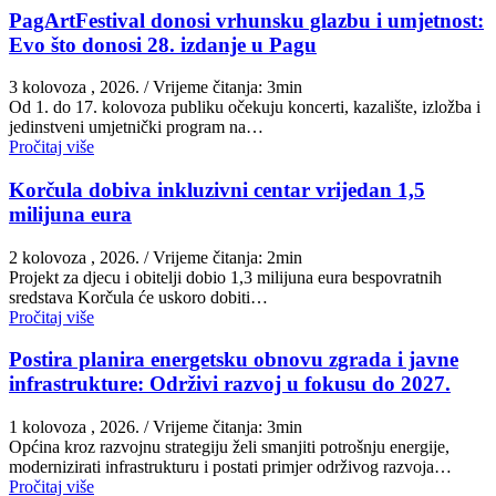
PagArtFestival donosi vrhunsku glazbu i umjetnost:
Evo što donosi 28. izdanje u Pagu
3 kolovoza , 2026.
/ Vrijeme čitanja: 3min
Od 1. do 17. kolovoza publiku očekuju koncerti, kazalište, izložba i
jedinstveni umjetnički program na…
Pročitaj više
Korčula dobiva inkluzivni centar vrijedan 1,5
milijuna eura
2 kolovoza , 2026.
/ Vrijeme čitanja: 2min
Projekt za djecu i obitelji dobio 1,3 milijuna eura bespovratnih
sredstava Korčula će uskoro dobiti…
Pročitaj više
Postira planira energetsku obnovu zgrada i javne
infrastrukture: Održivi razvoj u fokusu do 2027.
1 kolovoza , 2026.
/ Vrijeme čitanja: 3min
Općina kroz razvojnu strategiju želi smanjiti potrošnju energije,
modernizirati infrastrukturu i postati primjer održivog razvoja…
Pročitaj više