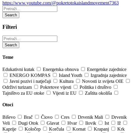
https://www.youtube.com/@pokretotokaislandmovement7363
Pretraži:
Search
Filteri
Pretraži:
Search
Teme
Edukativni kutak
Energetska obnova
Energetske zajednice
ENERGO KOMPAS
Island Youth
Izgradnja zajednice
Javni pozivi i natječaji
Kultura
Novosti iz svijeta OIE
Održivi turizam
Pokretove vijesti
Politika i društvo
Tajništvo za EU otoke
Vijesti iz EU
Zaštita okoliša
Otoci
Biševo
Brač
Čiovo
Cres
Drvenik Mali
Drvenik
Veli
Dugi Otok
Glavat
Hvar
Ilovik
Ist
Iž
Kaprije
Koločep
Korčula
Kornat
Krapanj
Krk